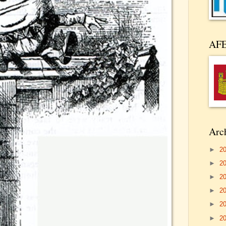
AF
Arch
►
2
►
2
►
2
►
2
►
2
►
2