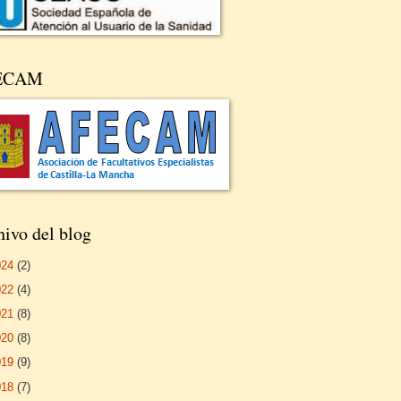
ECAM
ivo del blog
024
(2)
022
(4)
021
(8)
020
(8)
019
(9)
018
(7)