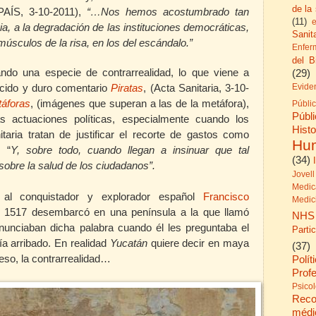
de la
PAÍS, 3-10-2011),
“…Nos hemos acostumbrado tan
(11)
ia, a la degradación de las instituciones democráticas,
Sanita
úsculos de la risa, en los del escándalo.”
Enfer
del B
(29)
do una especie de contrarrealidad, lo que viene a
Evide
cido y duro comentario
Piratas
, (Acta Sanitaria, 3-10-
táforas
, (imágenes que superan a las de la metáfora),
Públi
Públ
as actuaciones políticas, especialmente cuando los
His
taria tratan de justificar el recorte de gastos como
Hu
. “
Y, sobre todo, cuando llegan a insinuar que tal
(34)
sobre la salud de los ciudadanos”.
Jovell
Medic
l conquistador y explorador español
Francisco
Medic
1517 desembarcó en una península a la que llamó
NHS
onunciaban dicha palabra cuando él les preguntaba el
Parti
ía arribado. En realidad
Yucatán
quiere decir en maya
(37)
Polít
eso, la contrarrealidad…
Prof
Psico
Reco
médi