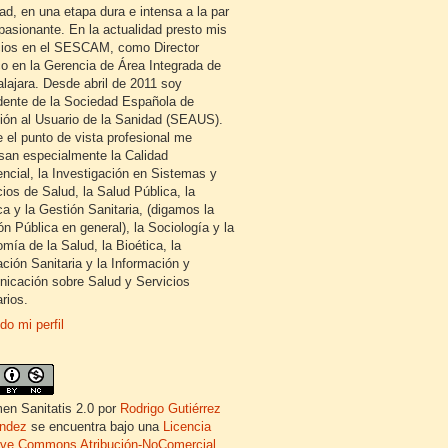
ad, en una etapa dura e intensa a la par
pasionante. En la actualidad presto mis
cios en el SESCAM, como Director
o en la Gerencia de Área Integrada de
lajara. Desde abril de 2011 soy
dente de la Sociedad Española de
ión al Usuario de la Sanidad (SEAUS).
 el punto de vista profesional me
esan especialmente la Calidad
encial, la Investigación en Sistemas y
cios de Salud, la Salud Pública, la
ca y la Gestión Sanitaria, (digamos la
ón Pública en general), la Sociología y la
mía de la Salud, la Bioética, la
ción Sanitaria y la Información y
icación sobre Salud y Servicios
rios.
do mi perfil
en Sanitatis 2.0
por
Rodrigo Gutiérrez
ndez
se encuentra bajo una
Licencia
ive Commons Atribución-NoComercial