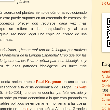
público.
3.0 U
ón acerca del planteamiento de cómo ha evolucionado
que esto puede suponer en un escenario de escasez de
s podemos ofrecer con recursos cada vez más
o se refiere a la manipulación y al uso
nguaje. Me hace llegar una copia del correo de una
s líneas:
eriodistas, ¿hacen mal uso de la lengua por motivos
 la Gramática de la Lengua Española? Creo que por las
 ignorancia les lleva a aplicar patrones ideológicos y
Etiq
ica de esos patrones ideológicos, los hace más
Admi
Alfab
Arte
o decía recientemente
Paul Krugman
en uno de sus
Camb
e responder a la crisis económica de Europa,
(
El viaje
(36)
ÍS, 2-10-2011)
uno se encuentra ya
“aterrorizado y
Ciud
no sabe ya cómo denominar a lo que está pasando en
Comun
nsables políticos se empeñan en no llamar a las cosas
Cons
ctamente en
mentir
y, como señala Almudena Grandes
Cróni