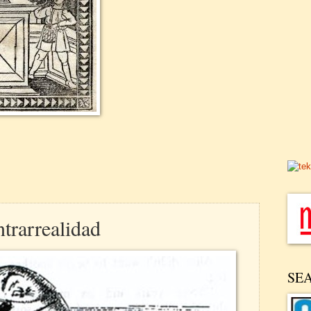
ntrarrealidad
SE