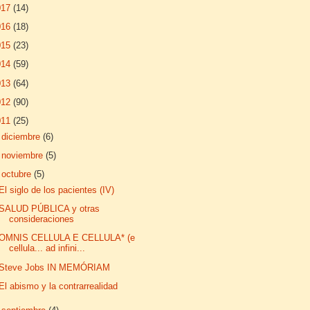
017
(14)
016
(18)
015
(23)
014
(59)
013
(64)
012
(90)
011
(25)
►
diciembre
(6)
►
noviembre
(5)
▼
octubre
(5)
El siglo de los pacientes (IV)
SALUD PÚBLICA y otras
consideraciones
OMNIS CELLULA E CELLULA* (e
cellula... ad infini...
Steve Jobs IN MEMÓRIAM
El abismo y la contrarrealidad