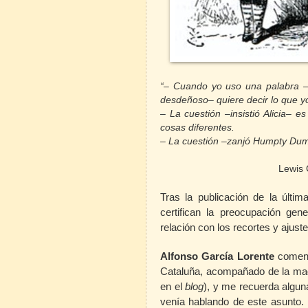
“– Cuando
yo
uso una palabra 
desdeñoso– quiere decir lo que yo
– La cuestión –insistió Alicia– e
cosas diferentes.
– La cuestión –zanjó Humpty Dump
Lewis 
Tras la publicación de la últi
certifican la preocupación gen
relación con los recortes y ajust
Alfonso García Lorente
comenta
Cataluña, acompañado de la magní
en el
blog
), y me recuerda algun
venía hablando de este asunto. E