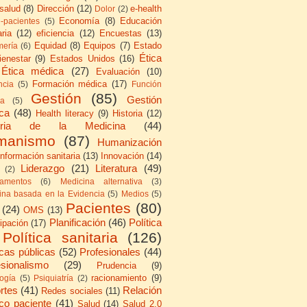
 salud
(8)
Dirección
(12)
e-health
Dolor
(2)
Economía
(8)
Educación
e-pacientes
(5)
ria
(12)
eficiencia
(12)
Encuestas
(13)
Equidad
(8)
Equipos
(7)
Estado
mería
(6)
Ética
ienestar
(9)
Estados Unidos
(16)
Ética médica
(27)
Evaluación
(10)
Formación médica
(17)
ncia
(5)
Función
Gestión
(85)
Gestión
ca
(5)
ica
(48)
Health literacy
(9)
Historia
(12)
toria de la Medicina
(44)
manismo
(87)
Humanización
Información sanitaria
(13)
Innovación
(14)
Liderazgo
(21)
Literatura
(49)
(2)
amentos
(6)
Medicina alternativa
(3)
ina basada en la Evidencia
(5)
Medios
(5)
Pacientes
(80)
(24)
OMS
(13)
Planificación
(46)
Política
cipación
(17)
Política sanitaria
(126)
icas públicas
(52)
Profesionales
(44)
esionalismo
(29)
Prudencia
(9)
racionamiento
(9)
logía
(5)
Psiquiatría
(2)
rtes
(41)
Relación
Redes sociales
(11)
co paciente
(41)
Salud
(14)
Salud 2.0