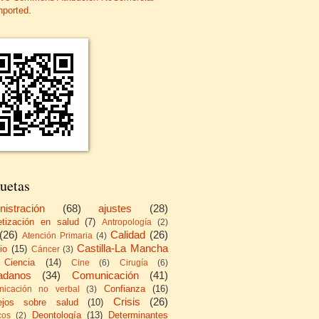
nported
.
uetas
nistración
(68)
ajustes
(28)
etización en salud
(7)
Antropología
(2)
(26)
Calidad
(26)
Atención Primaria
(4)
Castilla-La Mancha
io
(15)
Cáncer
(3)
Ciencia
(14)
Cine
(6)
Cirugía
(6)
adanos
(34)
Comunicación
(41)
Confianza
(16)
icación no verbal
(3)
Crisis
(26)
ejos sobre salud
(10)
Deontología
(13)
Determinantes
cos
(2)