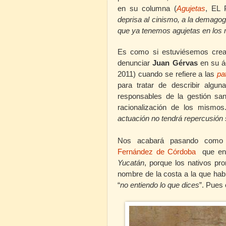
en su columna (
Agujetas
, EL 
deprisa al cinismo, a la demagog
que ya tenemos agujetas en los m
Es como si estuviésemos crean
denunciar
Juan Gérvas
en su á
2011)
cuando se refiere a las
pa
para tratar de describir algun
responsables de la gestión sani
racionalización de los mismos
actuación no tendrá repercusión 
Nos acabará pasando como a
Fernández de Córdoba
que en 
Yucatán
, porque los nativos pr
nombre de la costa a la que hab
“
no entiendo lo que dices
”. Pues 