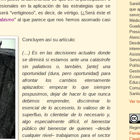
Sanid
fesionales en la aplicación de las estrategias que se
que a
será “vertiginoso”, es decir, de vértigo. (¿Será éste el
servi
abismo
”
al que parece que nos hemos asomado casi
Médic
Guada
Presi
Atenc
Concluyen así su artículo:
Desde
inter
(…) Es en las decisiones actuales donde
Asist
se dirimirá si estamos ante una catástrofe
Servi
Políti
sin paliativos o, también, [ante] una
Gesti
oportunidad (dura, pero oportunidad) para
Econo
afrontar los cambios eternamente
Educa
aplazados: empezar lo que siempre
Comun
Sanita
pospusimos, dejar de hacer lo que nunca
debimos emprender, discriminar lo
Ver to
esencial de lo accesorio, lo valioso de lo
superfluo, lo clientelar de lo necesario y,
algo especialmente difícil, el bienestar
Regim
público del bienestar de quienes –desde
Ferná
cualquier nivel– trabajamos para el sector
Creat