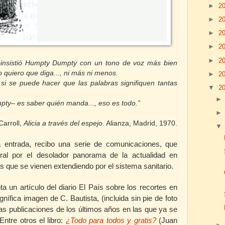
►
2
►
2
►
2
►
2
►
2
–insistió Humpty Dumpty con un tono de voz más bien
 quiero que diga..., ni más ni menos.
►
2
s si se
puede
hacer que las palabras signifiquen tantas
▼
2
ty– es saber quién manda..., eso es todo.”
Carroll,
Alicia a través del espejo
. Alianza, Madrid, 1970.
ma entrada, recibo una serie de comunicaciones, que
eral por el desolador panorama de la actualidad en
es que se vienen extendiendo por el sistema sanitario.
 un artículo del diario El País sobre los recortes en
fica imagen de C. Bautista, (incluida sin pie de foto
as publicaciones de los últimos años en las que ya se
ntre otros el libro:
¿Todo para todos y gratis?
(Juan