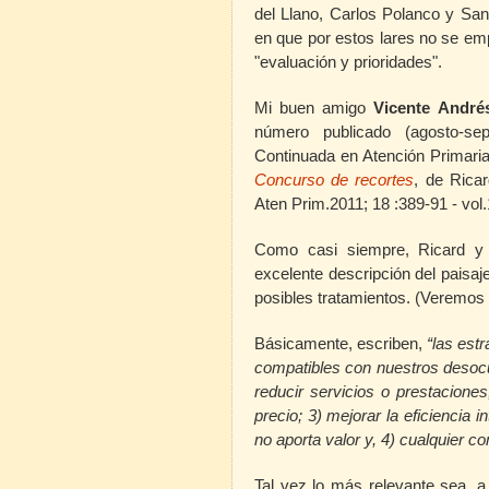
del Llano, Carlos Polanco y Sa
en que por estos lares no se emp
"evaluación y prioridades".
Mi buen amigo
Vicente André
número publicado (agosto-se
Continuada en Atención Primaria
Concurso de recortes
, de Rica
Aten Prim.2011; 18 :389-91 - vol
Como casi siempre, Ricard y 
excelente descripción del paisaj
posibles tratamientos. (Veremos
Básicamente, escriben,
“las estr
compatibles con nuestros desoc
reducir servicios o prestacione
precio;
3
) mejorar la eficiencia 
no aporta valor y,
4
) cualquier c
Tal vez lo más relevante sea, a 