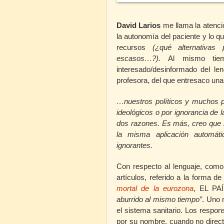
David Larios
me llama la atenci
la autonomía del paciente y lo 
recursos
(¿qué alternativa
escasos…?).
Al mismo tiemp
interesado/desinformado del le
profesora, del que entresaco una
…nuestros políticos y muchos p
ideológicos o por ignorancia de
dos razones. Es más, creo que la
la misma aplicación automát
ignorantes.
Con respecto al lenguaje, com
artículos, referido a la forma d
mortal de la eurozona
, EL PA
aburrido al mismo tiempo”
.
Uno 
el sistema sanitario. Los respo
por su nombre, cuando no dire