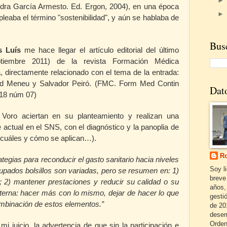
ndra García Armesto. Ed. Ergon, 2004), en una época
leaba el término "sostenibilidad", y aún se hablaba de
Busc
s Luís
me hace llegar el artículo editorial del último
ptiembre 2011) de la revista Formación Médica
, directamente relacionado con el tema de la entrada:
rd Meneu y Salvador Peiró. (FMC. Form Med Contin
Dat
.18 núm 07)
Voro aciertan en su planteamiento y realizan una
e actual en el SNS, con el diagnóstico y la panoplia de
 cuáles y cómo se aplican…).
Ro
ategias para reconducir el gasto sanitario hacia niveles
Soy l
upados bolsillos son variadas, pero se resumen en:
1
)
breve
s;
2
) mantener prestaciones y reducir su calidad o su
años,
interna: hacer más con lo mismo, dejar de hacer lo que
gestió
ombinación de estos elementos.”
de 20
desem
Orden
mi juicio, la advertencia de que sin la participación e