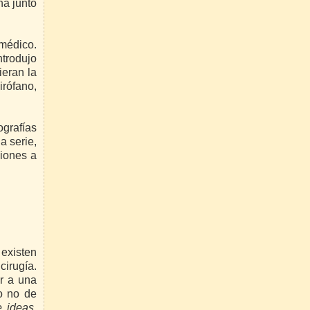
na junto
 médico.
ntrodujo
ieran la
irófano,
grafías
a serie,
ciones a
 existen
cirugía.
ir a una
 o no de
e ideas,