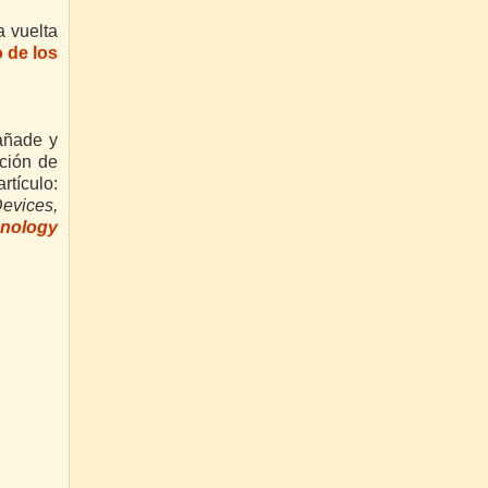
a vuelta
o de los
 añade y
ción de
rtículo:
evices,
hnology