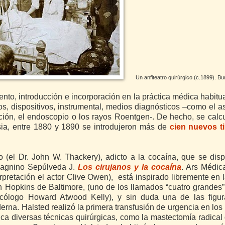
Un anfiteatro quirúrgico (c.1899). B
iento, introducción e incorporación en la práctica médica habitu
, dispositivos, instrumental, medios diagnósticos –como el a
ación, el endoscopio o los rayos Roentgen-. De hecho, se calc
sia, entre 1880 y 1890 se introdujeron más de
cien nuevos t
ano (el Dr. John W. Thackery), adicto a la cocaína, que se di
 Dagnino Sepúlveda J.
Los cirujanos y la cocaína
. Ars Médic
rpretación el actor Clive Owen), está inspirado libremente en l
ohn Hopkins de Baltimore, (uno de los llamados “cuatro grandes”
necólogo Howard Atwood Kelly), y sin duda una de las figu
erna. Halsted realizó la primera transfusión de urgencia en lo
ica diversas técnicas quirúrgicas, como la mastectomía radical