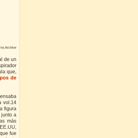
urns Archive
al de un
spirador
ula que,
ipos de
spensaba
a vol.14
a figura
 junto a
ras más
s EE.UU,
 que fue