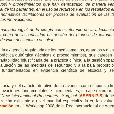
tivos) y procedimientos que han demostrado, de manera verif
al de los pacientes, en el uso de recursos y en los resultados e
 normativos facilitadores del proceso de evaluación de las 
 las innovaciones
.
marcador vigía” de la cirugía como referente de la adecuaci
 así como de la capacidad de gestión del proceso de introdu
de valor declinante u obsoleto.
re la exigencia regulatoria de los medicamentos, aparatos y disp
ráctica quirúrgica (técnicas o procedimientos), que carecen 
iabilidad injustificada de la práctica clínica, a la gestión opa
valuación de las medidas de seguridad y a la baja proporció
fundamentados en evidencia científica de eficacia y se
ncrasia y del carácter iterativo de su avance, como supuesta li
innovaciones fundamentales e incrementales, sí cabe recordar 
of New Interventional Procedures - Surgical
(
ASERNIP-S
) depe
zación existente a nivel mundial especializada en la evalua
ntación
en el
Workshop 2008 de la Red Internacional de Agen