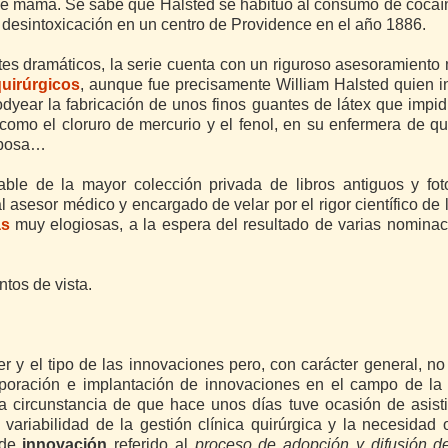
 de mama. Se sabe que Halsted se habituó al consumo de cocaí
e desintoxicación en un centro de Providence en el año 1886.
es dramáticos, la serie cuenta con un riguroso asesoramiento
uirúrgicos
, aunque fue precisamente William Halsted quien i
ear la fabricación de unos finos guantes de látex que impid
 como el cloruro de mercurio y el fenol, en su enfermera de qu
sposa…
ble de la mayor colección privada de libros antiguos y foto
al asesor médico y encargado de velar por el rigor científico de l
as
muy elogiosas, a la espera del resultado de varias nomina
tos de vista.
 y el tipo de las innovaciones pero, con carácter general, no
rporación e implantación de innovaciones en el campo de la 
la circunstancia de que hace unos días tuve ocasión de asist
variabilidad de la gestión clínica quirúrgica y la necesidad
 de
innovación
referido al
proceso de
adopción y difusión d