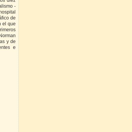
yos diez
alismo -
hospital
áfico de
n el que
primeros
(Norman
as y de
entes e