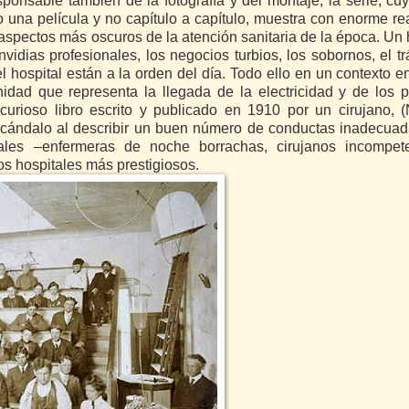
sponsable también de la fotografía y del montaje, la serie, cu
una película y no capítulo a capítulo, muestra con enorme re
aspectos más oscuros de la atención sanitaria de la época. Un 
idias profesionales, los negocios turbios, los sobornos, el tr
el hospital están a la orden del día. Todo ello en un contexto e
idad que representa la llegada de la electricidad y de los 
urioso libro escrito y publicado en 1910 por un cirujano, 
cándalo al describir un buen número de conductas inadecuad
ales –enfermeras de noche borrachas, cirujanos incompet
os hospitales más prestigiosos.