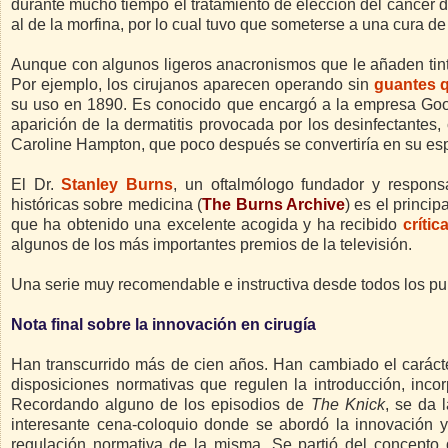
durante mucho tiempo el tratamiento de elección del cáncer
al de la morfina, por lo cual tuvo que someterse a una cura d
Aunque con algunos ligeros anacronismos que le añaden tint
Por ejemplo, los cirujanos aparecen operando sin
guantes q
su uso en 1890. Es conocido que encargó a la empresa Goody
aparición de la dermatitis provocada por los desinfectantes,
Caroline Hampton, que poco después se convertiría en su e
El Dr.
Stanley Burns
, un oftalmólogo fundador y responsa
históricas sobre medicina (
The
Burns Archive
) es el princip
que ha obtenido una excelente acogida y ha recibido
crític
algunos de los más importantes premios de la televisión.
Una serie muy recomendable e instructiva desde todos los pun
Nota final sobre la innovación en cirugía
Han transcurrido más de cien años. Han cambiado el carácter
disposiciones normativas que regulen la introducción, inco
Recordando alguno de los episodios de
The Knick
, se da 
interesante cena-coloquio donde se abordó la innovación y 
regulación normativa de la misma. Se partió del concepto