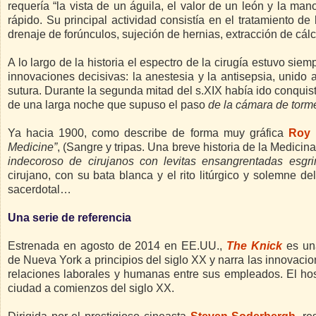
requería “la vista de un águila, el valor de un león y la ma
rápido. Su principal actividad consistía en el tratamiento d
drenaje de forúnculos, sujeción de hernias, extracción de cál
A lo largo de la historia el espectro de la cirugía estuvo sie
innovaciones decisivas: la anestesia y la antisepsia, unido
sutura. Durante la segunda mitad del s.XIX había ido conqui
de una larga noche que supuso el paso
de la cámara de torm
Ya hacia 1900, como describe de forma muy gráfica
Roy 
Medicine”
, (Sangre y tripas. Una breve historia de la Medicina
indecoroso de cirujanos con levitas ensangrentadas esgr
cirujano, con su bata blanca y el rito litúrgico y solemne 
sacerdotal…
Una serie de referencia
Estrenada en agosto de 2014 en EE.UU.,
The Knick
es una
de Nueva York a principios del siglo XX y narra las innovacio
relaciones laborales y humanas entre sus empleados. El hos
ciudad a comienzos del siglo XX.