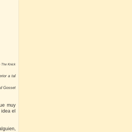
e
The Knick
rior a tal
nd Gosset
fue muy
 idea el
alguien,