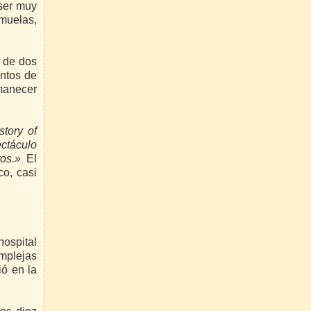
 ser muy
 muelas,
n de dos
entos de
amanecer
story of
ectáculo
tos.»
El
co, casi
hospital
omplejas
ió en la