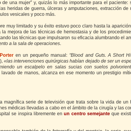
no de una mujer” y, quizás lo más importante para el paciente:
e las heridas de guerra, úlceras y amputaciones, extracción de
culos vesicales y poco más.
mpre muy limitado y su éxito estuvo poco claro hasta la aparició
 a la mejora de las técnicas de hemostasia y de los procedimi
stando las técnicas que impulsaron su eficacia alumbrando el 
ento a la sala de operaciones
.
Porter
en un pequeño manual:
“Blood and Guts. A Short Hi
),
«las intervenciones quirúrgicas habían dejado de ser un esp
imiendo un escalpelo en salas sucias con suelos polvorien
del lavado de manos, alcanza en ese momento un prestigio míti
 magnífica serie de televisión que trata sobre la vida de un 
nes médicas llevadas a cabo en el ámbito de la cirugía y las c
pital se inspira libremente en
un centro semejante
que exist