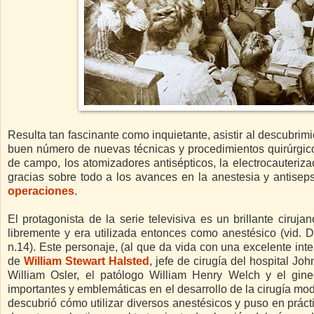
Resulta tan fascinante como inquietante, asistir al descubrim
buen número de nuevas técnicas y procedimientos quirúrgicos
de campo, los atomizadores antisépticos, la electrocauteriz
gracias sobre todo a los avances en la anestesia y antisep
operaciones
.
El protagonista de la serie televisiva es un brillante ciruj
libremente y era utilizada entonces como anestésico (vid.
n.14). Este personaje, (al que da vida con una excelente inte
de
William Stewart Halsted
, jefe de cirugía del hospital J
William Osler, el patólogo William Henry Welch y el gi
importantes y emblemáticas en el desarrollo de la cirugía mod
descubrió cómo utilizar diversos anestésicos y puso en práct