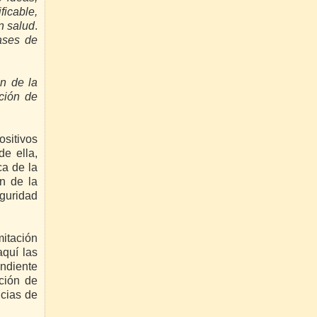
icable,
n salud
.
fases de
ón de la
cción de
ositivos
de ella,
ca de la
n de la
guridad
mitación
aquí las
ndiente
ción de
cias de