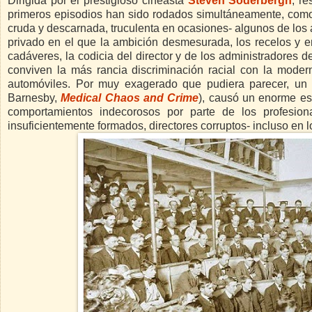
Dirigida por el prestigioso cineasta
Steven Soderbergh
, re
primeros episodios han sido rodados simultáneamente, como 
cruda y descarnada, truculenta en ocasiones- algunos de los 
privado en el que la ambición desmesurada, los recelos y env
cadáveres, la codicia del director y de los administradores d
conviven la más rancia discriminación racial con la modern
automóviles. Por muy exagerado que pudiera parecer, un c
Barnesby,
Medical Chaos and Crime
), causó un enorme es
comportamientos indecorosos por parte de los profesion
insuficientemente formados, directores corruptos- incluso en l