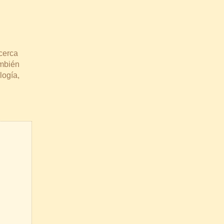
cerca
ambién
logía,