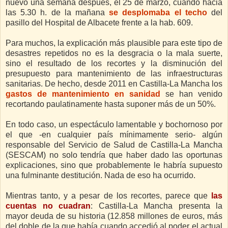
nuevo una semana después, el 25 de marzo, cuando hacia
las 5.30 h. de la mañana
se desplomaba el techo
del
pasillo del Hospital de Albacete frente a la hab. 609.
Para muchos, la explicación más plausible para este tipo de
desastres repetidos no es la desgracia o la mala suerte,
sino el resultado de los recortes y la disminución del
presupuesto para mantenimiento de las infraestructuras
sanitarias. De hecho, desde 2011 en Castilla-La Mancha los
gastos de mantenimiento en sanidad
se han venido
recortando paulatinamente hasta suponer más de un 50%.
En todo caso, un espectáculo lamentable y bochornoso por
el que -en cualquier país mínimamente serio- algún
responsable del Servicio de Salud de Castilla-La Mancha
(SESCAM) no solo tendría que haber dado las oportunas
explicaciones, sino que probablemente le habría supuesto
una fulminante destitución. Nada de eso ha ocurrido.
Mientras tanto, y a pesar de los recortes, parece que
las
cuentas no cuadran
: Castilla-La Mancha presenta la
mayor deuda de su historia (12.858 millones de euros, más
del doble de la que había cuando accedió al poder el actual