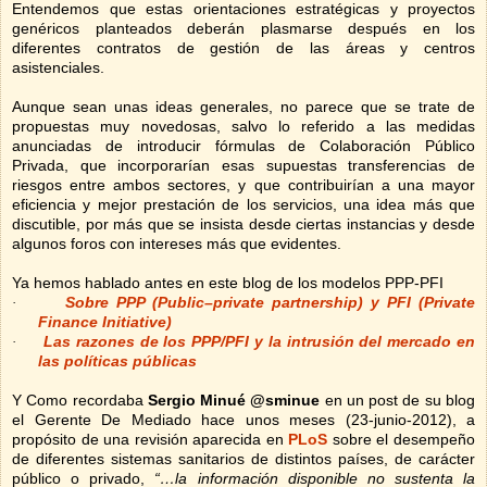
Entendemos que estas orientaciones estratégicas y proyectos
genéricos planteados deberán plasmarse después en los
diferentes contratos de gestión de las áreas y centros
asistenciales.
Aunque sean unas ideas generales, no parece que se trate de
propuestas muy novedosas, salvo lo referido a las medidas
anunciadas de introducir fórmulas de Colaboración Público
Privada, que incorporarían esas supuestas transferencias de
riesgos entre ambos sectores, y que contribuirían a una mayor
eficiencia y mejor prestación de los servicios, una idea más que
discutible, por más que se insista desde ciertas instancias y desde
algunos foros con intereses más que evidentes.
Ya hemos hablado antes en este blog de los modelos PPP-PFI
Sobre PPP (Public–private partnership) y PFI (Private
·
Finance Initiative)
Las razones de los PPP/PFI y la intrusión del mercado en
·
las políticas públicas
Y Como recordaba
Sergio Minué
@sminue
en un post de su blog
el Gerente De Mediado hace unos meses (23-junio-2012), a
propósito de una revisión aparecida en
PLoS
sobre el desempeño
de diferentes sistemas sanitarios de distintos países, de carácter
público o privado,
“…la información disponible no sustenta la