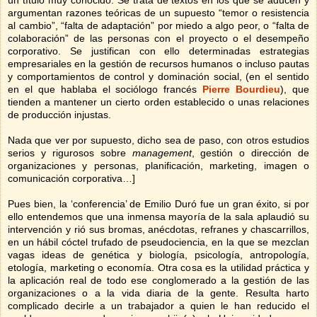
un título muy conocido. Se trata de textos en los que se aducen y
argumentan razones teóricas de un supuesto “temor o resistencia
al cambio”, “falta de adaptación” por miedo a algo peor, o “falta de
colaboración” de las personas con el proyecto o el desempeño
corporativo. Se justifican con ello determinadas estrategias
empresariales en la gestión de recursos humanos o incluso pautas
y comportamientos de control y dominación social, (en el sentido
en el que hablaba el sociólogo francés
Pierre Bourdieu
), que
tienden a mantener un cierto orden establecido o unas relaciones
de producción injustas.
Nada que ver por supuesto, dicho sea de paso, con otros estudios
serios y rigurosos sobre
management
, gestión o dirección de
organizaciones y personas, planificación, marketing, imagen o
comunicación corporativa…]
Pues bien, la ‘conferencia’ de Emilio Duró fue un gran éxito, si por
ello entendemos que una inmensa mayoría de la sala aplaudió su
intervención y rió sus bromas, anécdotas, refranes y chascarrillos,
en un hábil cóctel trufado de pseudociencia, en la que se mezclan
vagas ideas de genética y biología, psicología, antropología,
etología, marketing o economía. Otra cosa es la utilidad práctica y
la aplicación real de todo ese conglomerado a la gestión de las
organizaciones o a la vida diaria de la gente. Resulta harto
complicado decirle a un trabajador a quien le han reducido el