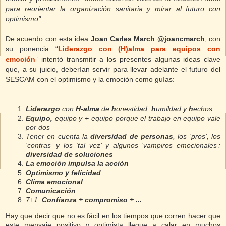
para reorientar la organización sanitaria y mirar al futuro con
optimismo".
De acuerdo con esta idea
Joan Carles March
@joancmarch
, con
su ponencia “
Liderazgo con (H)alma para equipos con
emoción
” intentó transmitir a los presentes algunas ideas clave
que, a
su juicio, deberían servir para llevar adelante el futuro del
SESCAM con el optimismo y la emoción como guías:
Liderazgo
con
H-alma
d
e
h
onestidad,
h
umildad y
h
echos
Equipo,
equipo y + equipo porque el trabajo en equipo vale
por dos
Tener en cuenta la
diversidad de personas
, los ‘pros’, los
‘contras’ y los ‘tal vez’ y algunos ‘vampiros emocionales’:
diversidad de soluciones
La emoción impulsa la acción
Optimismo y felicidad
Clima emocional
Comunicación
7+1:
Confianza + compromiso + ...
Hay que decir que no es fácil en los tiempos que corren hacer que
este mensaje positivo y optimista llegue a calar en muchos