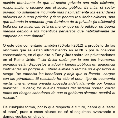
opinión dominante de que el sector privado sea más eficiente,
responsable, o efectivo que el sector público. Es más, el sector
privado no solamente incumple más habitualmente los estándares
médicos de buena práctica y tiene peores resultados clínicos, sino
que además la supuesta gran fortaleza de lo privado (la eficiencia)
brilla por su ausencia: ésta es menor que en lo público, en buena
medida debido a los incentivos perversos que habitualmente se
emplean en este ámbito”.
O este otro comentario también (30-abril-2012) a propósito de las
reformas que se están introduciendo en el NHS por la coalición
conservadora, en el que cita a
Tony Judt
sobre las privatizaciones
en el Reino Unido:
“…
la única razón por la que los inversores
privados están dispuestos a adquirir bienes públicos en apariencia
ineficientes es porque el Estado elimina o reduce su exposición al
riesgo: “
se embolsa los beneficios y deja que el Estado cargue
con las pérdidas...
El resultado ha sido el peor tipo de economía
mixta: una empresa privada apoyada indefinidamente por fondos
públicos”. Es decir, los nuevos dueños del sistema podrán correr
todos los riesgos sabedores de que el gobierno siempre acudirá al
rescate”
.
De cualquier forma, por lo que respecta al futuro, habrá que ‘estar
al tanto’, pues a estas alturas no sé si seguimos avanzando o
damos vueltas en círculo...