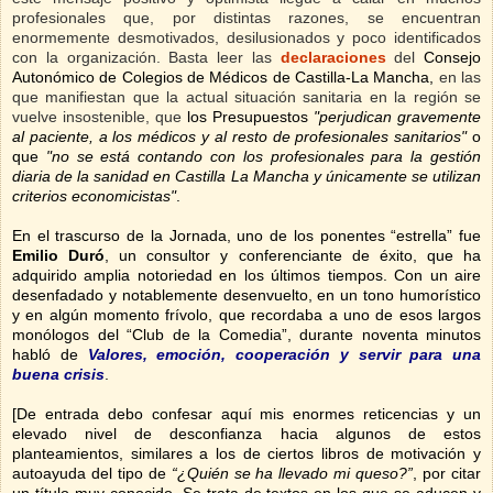
profesionales que, por distintas razones, se encuentran
enormemente desmotivados, desilusionados y poco identificados
con la organización. Basta leer las
declaraciones
del
Consejo
Autonómico de Colegios de Médicos de Castilla-La Mancha,
en las
que manifiestan que la actual situación sanitaria en la región se
vuelve insostenible, que
los Presupuestos
"perjudican gravemente
al paciente, a los médicos y al resto de profesionales sanitarios"
o
que
"no se está contando con los profesionales para la gestión
diaria de la sanidad en Castilla La Mancha y únicamente se utilizan
criterios economicistas"
.
En el trascurso de la Jornada, uno de los ponentes “estrella” fue
Emilio Duró
, un consultor y conferenciante de éxito, que ha
adquirido amplia notoriedad en los últimos tiempos. Con un aire
desenfadado y notablemente desenvuelto, en un tono humorístico
y en algún momento frívolo, que recordaba a uno de esos largos
monólogos del “Club de la Comedia”, durante noventa minutos
habló de
Valores, emoción, cooperación y servir para una
buena crisis
.
[De entrada debo confesar aquí mis enormes reticencias y un
elevado nivel de desconfianza hacia algunos de estos
planteamientos, similares a los de ciertos libros de motivación y
autoayuda del tipo de
“¿Quién se ha llevado mi queso?”
, por citar