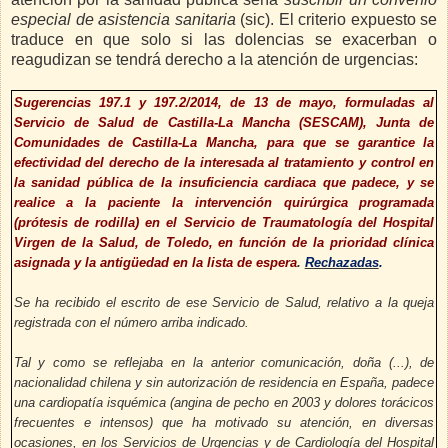
especial de asistencia sanitaria
(sic). El criterio expuesto se
traduce en que solo si las dolencias se exacerban o
reagudizan se tendrá derecho a la atención de urgencias:
Sugerencias 197.1 y 197.2/2014, de 13 de mayo, formuladas al
Servicio de Salud de Castilla-La Mancha (SESCAM), Junta de
Comunidades de Castilla-La Mancha,
para que se garantice la
efectividad del derecho de la interesada al tratamiento y control en
la sanidad pública de la insuficiencia cardiaca que padece, y se
realice a la paciente la intervención quirúrgica programada
(prótesis de rodilla) en el Servicio de Traumatología del Hospital
Virgen de la Salud, de Toledo, en función de la prioridad clínica
asignada y la antigüedad en la lista de espera
.
Rechazadas
.
Se ha recibido el escrito de ese Servicio de Salud, relativo a la queja
registrada con el número arriba indicado.
Tal y como se reflejaba en la anterior comunicación, doña (...), de
nacionalidad chilena y sin autorización de residencia en España, padece
una cardiopatía isquémica (angina de pecho en 2003 y dolores torácicos
frecuentes e intensos) que ha motivado su atención, en diversas
ocasiones, en los Servicios de Urgencias y de Cardiología del Hospital