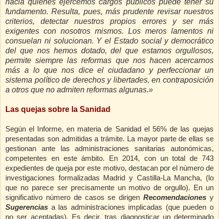
hacia quienes ejercemos cargos públicos puede tener su
fundamento. Resulta, pues, más prudente revisar nuestros
criterios, detectar nuestros propios errores y ser más
exigentes con nosotros mismos. Los meros lamentos ni
consuelan ni solucionan. Y el Estado social y democrático
del que nos hemos dotado, del que estamos orgullosos,
permite siempre las reformas que nos hacen acercarnos
más a lo que nos dice el ciudadano y perfeccionar un
sistema político de derechos y libertades, en contraposición
a otros que no admiten reformas algunas.»
Las quejas sobre la Sanidad
Según el Informe, en materia de Sanidad el 56% de las quejas
presentadas son admitidas a trámite. La mayor parte de ellas se
gestionan ante las administraciones sanitarias autonómicas,
competentes en este ámbito. En 2014, con un total de 743
expedientes de queja por este motivo, destacan por el número de
investigaciones formalizadas Madrid y Castilla-La Mancha, (lo
que no parece ser precisamente un motivo de orgullo). En un
significativo número de casos se dirigen
Recomendaciones
y
Sugerencias
a las administraciones implicadas (que pueden o
no ser aceptadas).
Es decir, tras diagnosticar un determinado