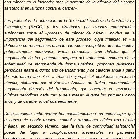
con cáncer es el indicador más importante de la eficacia del sistema
asistencial en la lucha contra el cáncer».
Los protocolos de actuación de la Sociedad Española de Obstetricia y
Ginecología (SEGO) y los diseñados por algunas comunidades
autónomas sobre el «proceso de cáncer de cérvix» inciden en la
importancia del seguimiento de este proceso, cuya finalidad es «la
detección de recurrencias cuando aún son susceptibles de tratamientos
potencialmente curativos». Estos protocolos, tras detallar que el
seguimiento de los pacientes después del tratamiento primario de la
enfermedad se recomienda de forma unánime, proponen revisiones
periódicas hasta el quinto año de tratamiento y de carácter anual a partir
de este último año. Así, a título de ejemplo, el «protocolo cáncer de
cérvix», elaborado por el Servicio Andaluz de Salud, recomienda el
seguimiento después del tratamiento, que concreta en revisiones
clínicas periódicas cada tres y seis meses durante los primeros cinco
años y de carácter anual posteriormente.
De lo expuesto, cabe extraer tres consideraciones: en primer lugar, que
el cáncer de cérvix requiere control y tratamiento clínico tras el alta
médica; en segundo término, que la falta de continuidad asistencial
puede dar lugar a complicaciones irreversibles en pacientes
oncológicos; y, en tercer lugar, que los especialistas médicos del