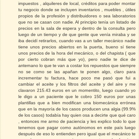
impuestos , alquileres de local, créditos para poder montar
tu negocio donde se incluyen inventarios , muebles , útiles
propios de la profesión y distribuidores o sea laboratorios
que no se casan con nadie. Al principio tenía un listado de
precios en la sala de espera y dentro de la consulta pero
luego de un tiempo y de que gente que venía miraba y se
iba decidí retirarlos, cuando vas a un taller mecánico nadie
tiene unos precios abiertos en la puerta, bueno sí tiene
unos precios de la hora del mecánico, o del chapista ( que
por cierto cobran más que yo), pero nadie te dice de
antemano lo que te van a costar los repuestos que siempre
no se como se las apañan te ponen algo, claro para
incrementar tu factura, hace poco me pasó que fui a
cambiar el aceite y los filtros del aceite y del aire y me
clavaron 215.43 euros en un momentito, luego cuando yo
le digo a un paciente que le cobro 150 euros por unas
plantillas que a bien modifican una biomecánica errónea
que en la mayoría de los casos producen una algia (99.9%
de los casos) todabía hay quien osa a decirte que qué caro
, entonces me armo de paciencia y les explico todo lo que
tenemos que pagar como autónomos en este país luego
después de eso lo entienden pero igual que el mecánico te