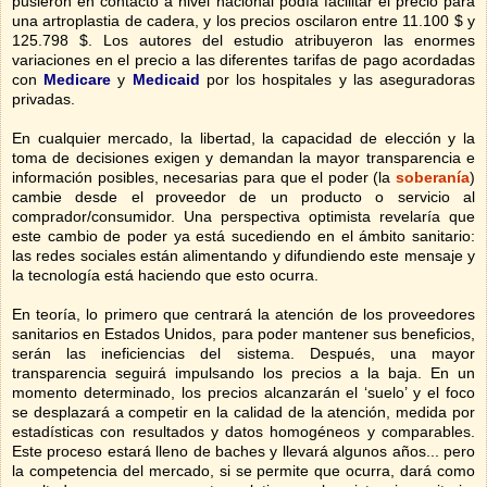
pusieron en contacto a nivel nacional podía facilitar el precio para
una artroplastia de cadera, y los precios oscilaron entre 11.100 $ y
125.798 $.
Los autores del estudio atribuyeron las enormes
variaciones en el precio a las diferentes tarifas de pago acordadas
con
Medicare
y
Medicaid
por los hospitales y las aseguradoras
privadas.
En cualquier mercado, la libertad, la capacidad de elección y la
toma de decisiones exigen y demandan la mayor transparencia e
información posibles, necesarias para que el poder (la
soberanía
)
cambie desde el
proveedor de un producto o servicio al
comprador/consumidor. Una perspectiva optimista revelaría que
este cambio de poder ya está sucediendo en el ámbito sanitario:
las redes s
ociales están alimentando y difundiendo este mensaje y
la tecnología está haciendo que esto ocurra.
En teoría, lo primero que centrará la atención de los proveedores
sanitarios en Estados Unidos, para poder mantener sus beneficios,
serán las ineficiencias del sistema. Después, una mayor
transparencia seguirá impulsando los precios a
la baja. En
un
momento determinado, los precios alcanzarán el ‘suelo’ y el foco
se desplazará a competir en la calidad de la atención, medida por
estadísticas con resultados y datos homogéneos y comparables.
Este proceso estará lleno de baches y llevará algunos años... pero
la competencia del mercado, si se permite que ocurra, dará como