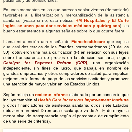
pacientes y de profesionales.
En unos momentos en los que parecen soplar vientos (demasiado)
favorables a la liberalización y mercantilización de la asistencia
sanitaria, (véase si no, esta noticia:
HM Hospitales y El Corte
Inglés se unen para dar servicios médicos y quirúrgicos
),
es
bueno estar atentos a algunas señales sobre lo que ocurre fuera.
Llama mi atención una reseña de
Fiercehealthcare
que explica
que casi
dos tercios de los Estados norteamericanos (29 de los
50), obtuvieron una mala calificación (F) en relación con sus leyes
sobre transparencia de precios en la atención sanitaria, según
Catalyst for Payment
Reform
(CPR)
,
una organización
independiente, sin fines de lucro, que trabaja en nombre de
grandes empresarios y otros compradores de salud para impulsar
mejoras en la forma de pago de los servicios sanitarios y promover
una atención de mayor valor en los Estados Unidos.
Según refleja un
reciente informe
elaborado por un consorcio que
incluye también al
Health Care Incentives Improvement Institute
y otros financiadores de asistencia sanitaria, otros siete Estados
obtuvieron un nivel D (en una escala que va de A - F, de mayor a
menor nivel de transparencia según el porcentaje de cumplimiento
de una serie de criterios).