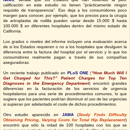
calificación en este estudio no tienen "prácticamente ningún
requisito de transparencia". Eso deja a los consumidores poco
margen para conocer, por ejemplo, que los precios para la cirugía
de artroplastia de rodilla pueden variar desde 15.000 $ hasta
100.000 $ en diferentes hospitales dentro del mismo estado de
California.
Los grados o niveles del informe incluyen una evaluación acerca
de si los Estados requieren o no a los hospitales que divulguen la
diferencia entre la factura del hospital por el servicio y lo que los
consumidores realmente pagan a través de sus compañías
aseguradoras.
Un reciente
trabajo publicado en
PLoS ONE
(
“How Much Will I
Get Charged for This?”
Patient Charges for Top Ten
Diagnoses in the Emergency Department
)
encontró grandes
diferencias en la facturación de los servicios de urgencia
hospitalarios para una serie de procedimientos comunes, lo que
sugiere que los pacientes podrían disminuir el uso de las urgencias
si supieran por adelantado el coste de dichos procedimientos.
Otro estudio aparecido en
JAMA
(
Study Finds Difficulty
Obtaining Pricing, Varying Costs for Total Hip Replacement
)
encontró que sólo la mitad de 100 hospitales con los que se