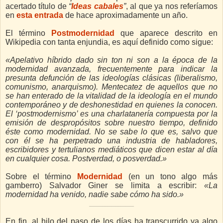
acertado título de
“
Ideas cabales
”
,
al que ya nos referíamos
en
esta entrada
de hace aproximadamente un año.
El término
Postmodernidad
que
aparece descrito en
Wikipedia con tanta enjundia, es aquí definido como sigue:
«Apelativo híbrido dado sin ton ni son a la época de la
modernidad avanzada, frecuentemente para indicar la
presunta defunción de las ideologías clásicas (liberalismo,
comunismo, anarquismo). Mentecatez de aquellos que no
se han enterado de la vitalidad de la ideología en el mundo
contemporáneo y de deshonestidad en quienes la conocen.
El ‘postmodernismo’ es una charlatanería compuesta por la
emisión de despropósitos sobre nuestro tiempo, definido
éste como modernidad. No se sabe lo que es, salvo que
con él se ha perpetrado una industria de habladores,
escribidores y tertulianos mediáticos que dicen estar al día
en cualquier cosa. Postverdad, o posverdad.»
Sobre el término
Modernidad
(en un tono algo más
gamberro) Salvador Giner se limita a escribir:
«La
modernidad ha venido, nadie sabe cómo ha sido.»
_____________________________________________
En fin, al hilo del paso de los días ha transcurrido ya algo