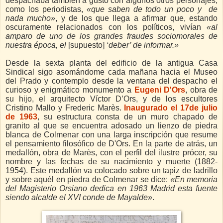
despachaba también a gusto con algunos otros personajes,
como los periodistas,
«que saben de todo un poco y de
nada mucho»
, y de los que llega a afirmar que, estando
oscuramente relacionados con los políticos, vivían
«al
amparo de uno de los grandes fraudes sociomorales de
nuestra época, el
[supuesto]
‘deber’ de informar.»
Desde la sexta planta del edificio de la antigua Casa
Sindical sigo asomándome cada mañana hacia el Museo
del Prado y contemplo desde la ventana del despacho el
curioso y enigmático monumento a
Eugeni D'Ors
, obra de
su hijo, el arquitecto Víctor D’Ors, y de los escultores
Cristino Mallo y Frederic Marès.
Inaugurado el 17de julio
de 1963
,
su estructura consta de un muro chapado de
granito al que se encuentra adosado un lienzo de piedra
blanca de Colmenar con una larga inscripción que resume
el pensamiento filosófico de D'Ors. En la parte de atrás, un
medallón, obra de Marès, con el perfil del ilustre prócer, su
nombre y las fechas de su nacimiento y muerte (1882-
1954). Este medallón va colocado sobre un tapiz de ladrillo
y sobre aquél en piedra de Colmenar se dice:
«En memoria
del Magisterio Orsiano dedica en 1963 Madrid esta fuente
siendo alcalde el XVI conde de Mayalde»
.