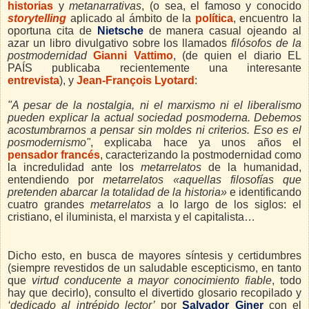
historias
y
metanarrativas
, (o sea, el famoso y conocido
storytelling
aplicado al ámbito de la
política
,
encuentro la
oportuna cita de
Nietsche
de manera casual ojeando al
azar un libro divulgativo sobre los llamados
filósofos de la
postmodernidad
Gianni Vattimo
,
(de quien el diario EL
PAÍS publicaba recientemente una interesante
entrevista
),
y
Jean-François Lyotard
:
"A pesar de la nostalgia, ni el marxismo ni el liberalismo
pueden explicar la actual sociedad posmoderna. Debemos
acostumbrarnos a pensar sin moldes ni criterios. Eso es el
posmodernismo"
, explicaba hace ya unos años el
pensador francés
,
caracterizando la postmodernidad como
la incredulidad ante los
metarrelatos
de la humanidad,
entendiendo por
metarrelatos
«aquellas filosofías que
pretenden abarcar la totalidad de la historia»
e identificando
cuatro grandes
metarrelatos
a lo largo de los siglos: el
cristiano, el iluminista, el marxista y el capitalista…
Dicho esto, en busca de mayores síntesis y certidumbres
(siempre revestidos de un saludable escepticismo, en tanto
que
virtud conducente a mayor conocimiento fiable
, todo
hay que decirlo), consulto el divertido glosario recopilado y
‘dedicado al intrépido lector’
por
Salvador Giner
con el