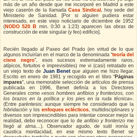
más de un año desde que me incorporé en Madrid a este
viejo caserón de la llamada
Casa Sindical
, hoy sede del
Ministerio de Sanidad. [
Por si alguien pudiera estar
interesado, en este viejo noticiario de diciembre de 1952
(
NODO 520 B
min. 0:30 a 1:23) aparecen las obras de
construcción de este singular (y feo) edificio].
Recién llegado al Paseo del Prado (en virtud de lo que
algunos incluirían en el marco de la denominada “
teoría del
cisne negro
”, esos sucesos extremadamente raros,
atípicos, fortuitos e imprevisibles) me vi (casi) retratado en
un viejo texto de
Juan Benet
que alguien me hizo llegar.
Escrito en enero de 1981 y recogido en el libro “
Páginas
impares
”, una memorable selección de artículos de prensa
publicada en 1996, Benet definía a los Directores
Generales como
«esos hombres anfibios y fronterizos, con
los brazos en la política y los pies en la ruda técnica»
.
(Entre paréntesis: aunque siempre he considerado que la
hibridación
y los
enfoques eclécticos
, multidisciplinares y
diversos son imprescindibles para intentar conocer mejor la
realidad, debo reconocer que lo de
anfibio y fronterizo
me
llegó al alma…). Observador agudo, de sutil ironía y
caustica mordacidad, en ese mismo texto Benet se