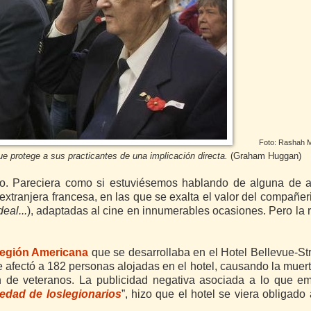
Foto: Rashah
que protege a sus practicantes de una implicación directa.
(
Graham Huggan)
. Pareciera como si estuviésemos hablando de alguna de a
extranjera francesa, en las que se exalta el valor del compañer
eal...
), adaptadas al cine en innumerables ocasiones. Pero la 
egión Americana
que se desarrollaba en el Hotel Bellevue-Str
e afectó a 182 personas alojadas en el hotel, causando la muer
n de veteranos. La publicidad negativa asociada a lo que e
edad de loslegionarios
”, hizo que el hotel se viera obligado 