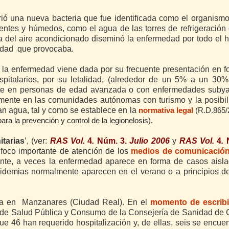
ió una nueva bacteria que fue identificada como el organismo
entes y húmedos, como el agua de las torres de refrigeración 
ma del aire acondicionado diseminó la enfermedad por todo el h
edad que provocaba.
de la enfermedad viene dada por su frecuente presentación en 
spitalarios, por su letalidad, (alrededor de un 5% a un 30%
ente en personas de edad avanzada o con enfermedades subya
mente en las comunidades autónomas con turismo y la posibil
zan agua, tal y como se establece en la
normativa legal
(R.D.865/
ara la prevención y control de la legionelosis).
itarias
’, (ver:
RAS Vol.
4
.
Núm. 3.
Julio 2006
y
RAS Vol.
4
.
 foco importante de atención de los
medios de comunicació
tante, a veces la enfermedad aparece en forma de casos aisl
pidemias normalmente aparecen en el verano o a principios d
lla en Manzanares (Ciudad Real). En el
momento de escribi
al de Salud Pública y Consumo de la Consejería de Sanidad de C
e 46 han requerido hospitalización y, de ellas, seis se encue