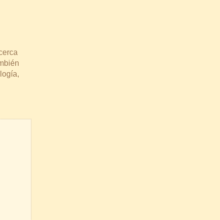
cerca
ambién
logía,