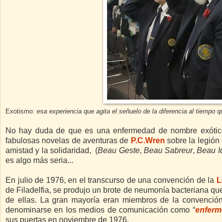
Exotismo:
esa experiencia que agita el señuelo de la diferencia al tiempo 
No hay duda de que es una enfermedad de nombre exótico
fabulosas novelas de aventuras de
P.C.Wren
sobre la legión 
amistad y la solidaridad, (
Beau Geste
,
Beau Sabreur
,
Beau Id
es algo más seria...
En julio de 1976, en el transcurso de una convención de la
L
de Filadelfia, se produjo un brote de neumonía bacteriana qu
de ellas. La gran mayoría eran miembros de la convenció
denominarse en los medios de comunicación como “
enferm
sus puertas en noviembre de 1976.