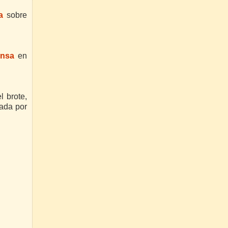
ha
sobre
ensa
en
l brote,
ñada por