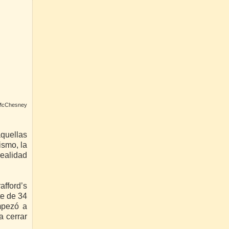
 McChesney
quellas
ismo, la
realidad
afford’s
te de 34
mpezó a
a cerrar