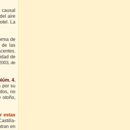
 causal
del aire
otel. La
forma de
 de las
centes.
idad de
2003, de
Núm. 4.
n
por su
ados, no
e otoño,
r estas
astilla-
ntran en