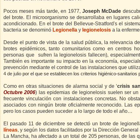
Pocos meses más tarde, en 1977,
Joseph McDade
descubr
del brote. El microorganismo se desarrollaba en lugares cali
acondicionado. En el brote del Bellevue-Stratford's el siste
bacteria se denominó
Legionella
y
legionelosis
a la enferm
Desde el punto de vista de la salud pública, la relevancia 
brotes epidémicos, tanto comunitarios como en centros ho
personas que sufren la legionelosis fallecen), especialm
También es importante su impacto en la economía, especial
prevención mediante el control de las instalaciones que utili
4 de julio
por el que se establecen los criterios higiénico-sanitarios p
Como en otras situaciones de alarma social y de ‘
crisis san
Octubre 2006
) las epidemias de legionelosis suelen ser un
frecuente vinculación con instalaciones concretas. No obs
asociados con ningún brote oficialmente reconocido. Las e
pero los casos pueden suceder a lo largo de todo el año…
El pasado 11 de diciembre se detectó un brote de legione
líneas
, y según los datos facilitados por la Dirección Gener
La Mancha, ha afectado a un total de 205 personas, de las qu