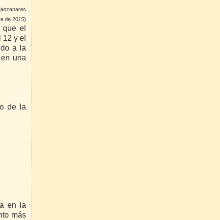
 Manzanares
re de 2015)
e que el
 12 y el
ido a la
n en una
o de la
a en la
ento más