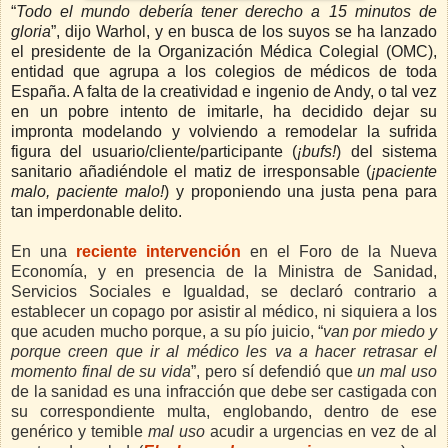
“
Todo el mundo debería tener derecho a 15 minutos de
gloria
”, dijo Warhol, y en busca de los suyos se ha lanzado
el presidente de
la Organización Médica Colegial
(OMC),
entidad que agrupa a los colegios de médicos de toda
España. A falta de la creatividad e ingenio de Andy, o tal vez
en un pobre intento de imitarle, ha decidido dejar su
impronta modelando y volviendo a remodelar la sufrida
figura del usuario/cliente/participante (
¡bufs!
) del sistema
sanitario añadiéndole el matiz de irresponsable (
¡paciente
malo, paciente malo!
) y proponiendo una justa pena para
tan imperdonable delito.
En una
reciente intervención
en el Foro de
la Nueva
Economía
, y en presencia de la Ministra de Sanidad,
Servicios Sociales e Igualdad, se declaró contrario a
establecer un copago por asistir al médico, ni siquiera a los
que acuden mucho porque, a su pío juicio, “
van por miedo y
porque creen que ir al médico les va a hacer retrasar el
momento final de su vida
”, pero sí defendió que
un mal uso
de la sanidad es una infracción que debe ser castigada con
su correspondiente multa, englobando, dentro de ese
genérico y temible
mal uso
acudir a urgencias en vez de al