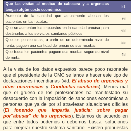
Que las visitas al medico de cabecera y a urgencias
81
tengan algún coste económico.
Aumento de la cantidad que actualmente abonan los
76
pacientes en las recetas.
Que se aumenten los impuestos en la cantidad precisa para
68
destinarlos a los servicios sanitarios públicos.
Que los pensionistas, a partir de un determinado nivel de
55
renta, paguen una cantidad del precio de sus recetas.
Que todos los pacientes paguen sus recetas según su nivel
48
de renta.
A la vista de los datos expuestos parece poco razonable
que el presidente de la OMC se lance a hacer este tipo de
declaraciones incendiarias (vid.
El abuso de urgencias y
otras ocurrencias
y
Conductas sanitarias
). Menos mal
que el grueso de los profesionales ha manifestado su
desacuerdo con la imposición de sanciones económicas a
personas que ya de por sí atraviesan situaciones difíciles
(
El fonendo que impartía justicia: sobre pagar
por"abusar" de las urgencias
). Estamos de acuerdo en
que entre todos podemos o debemos buscar soluciones
para mejorar nuestro sistema sanitario. Existen propuestas