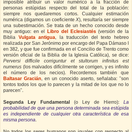
imposible atribuir un valor numérico a la fracción de
personas estúpidas respecto del total de la población:
siempre nos quedaremos cortos. Cualquier estimación
numérica (digamos un coeficiente
X
), resultaría ser siempre
una subestimación. Se trata de un hecho conocido desde
muy antiguo: en el
Libro del Eclesiastés
(versión de la
Biblia
Vulgata antigua
, la traducción del texto hebreo
realizada por San Jerónimo por encargo del Papa Dámaso I
en 382, y que fue confirmada en el Concilio de Trento como
versión oficial de la Biblia de la Iglesia Católica), se dice:
Perversi difficile corriguntur et stultorum infinitus est
numerus
(los malvados difícilmente se corrigen, y es infinito
el número de los necios). Recordemos también que
Baltasar Gracián
, en un conocido aserto, señalaba: "son
tontos todos los que lo parecen y la mitad de los que no lo
parecen".
Segunda Ley Fundamental
(o Ley de Hierro):
La
probabilidad de que una persona determinada sea estúpida
es independiente de cualquier otra característica de esa
misma persona
.
No todos los seres humanos son iguales con respecto al