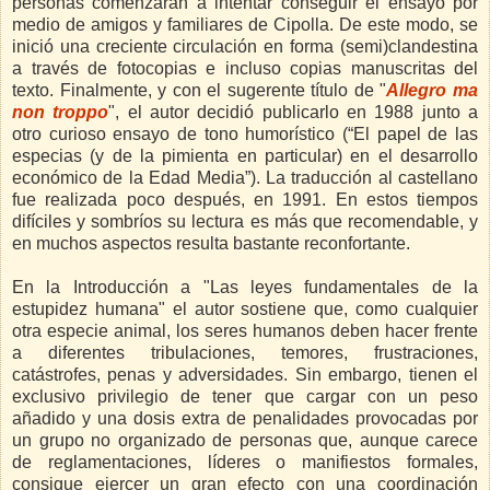
personas comenzaran a intentar conseguir el ensayo por
medio de amigos y familiares de Cipolla. De este modo, se
inició una creciente circulación en forma (semi)clandestina
a través de fotocopias e incluso copias manuscritas del
texto. Finalmente, y con el sugerente título de "
Allegro ma
non troppo
", el autor decidió publicarlo en 1988 junto a
otro curioso ensayo de tono humorístico (“El papel de las
especias (y de la pimienta en particular) en el desarrollo
económico de la Edad Media”). La traducción al castellano
fue realizada poco después, en 1991. En estos tiempos
difíciles y sombríos su lectura es más que recomendable, y
en muchos aspectos resulta bastante reconfortante.
En la Introducción a "Las leyes fundamentales de la
estupidez humana" el autor sostiene que, como cualquier
otra especie animal, los seres humanos deben hacer frente
a diferentes tribulaciones, temores, frustraciones,
catástrofes, penas y adversidades. Sin embargo, tienen el
exclusivo privilegio de tener que cargar con un peso
añadido y una dosis extra de penalidades provocadas por
un grupo no organizado de personas que, aunque carece
de reglamentaciones, líderes o manifiestos formales,
consigue ejercer un gran efecto con una coordinación