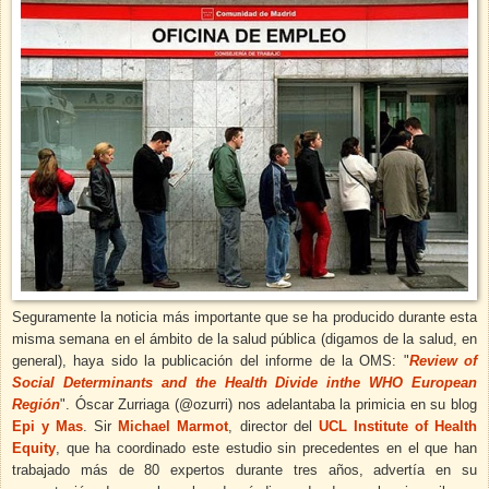
Seguramente la noticia más importante que se ha producido durante esta
misma semana en el ámbito de la salud pública (digamos de la salud, en
general), haya sido la publicación del informe de la OMS: "
Review of
Social Determinants and the Health Divide inthe WHO European
Región
".
Óscar Zurriaga (@ozurri) nos adelantaba la primicia en su blog
Epi y Mas
.
Sir
Michael Marmot
, director del
UCL Institute of Health
Equity
, que ha coordinado este estudio sin precedentes en el que han
trabajado más de 80 expertos durante tres años, advertía en su