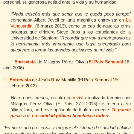
personal, su generosa actitud ante la vida y su humanidad:
·
“Nada enseña más que sentir que te queda poco tiempo”
comentaba Albert Jovell en una magnífica entrevista en
La
Vanguardia
, (6-marzo-2013), como un eco de aquellas otras
palabras que dirigiera Steve Jobs a los estudiantes de la
Universidad de Stanford:
“Recordar que voy a morir pronto es
la herramienta más importante que haya encontrado para
ayudarme a tomar las grandes decisiones de mi vida.”
·
Entrevista
de Milagros Pérez Oliva (
El País Semanal
16-
abril-2006)
·
Entrevista
de Jesús Ruiz Mantilla (El País Semanal 19-
febrero-2012)
·
Hace unos meses, en otra
entrevista
realizada también por
Milagros Pérez Oliva (El País, 27-2-2013)
se refería a su
último libro, un breve opúsculo de título elocuente:
Te puede
pasar a ti. La sanidad pública beneficia a todos
:
“Es necesario preservar y mejorar el sistema de sanidad pública
para mantener los elevados niveles del servicio que durante años