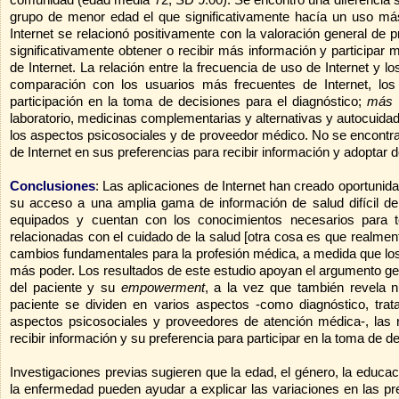
grupo de menor edad el que significativamente hacía un uso más
Internet se relacionó positivamente con la valoración general de p
significativamente obtener o recibir más información y participa
de Internet. La relación entre la frecuencia de uso de Internet y l
comparación con los usuarios más frecuentes de Internet, los
participación en la toma de decisiones para el diagnóstico;
más
laboratorio, medicinas complementarias y alternativas y autocuida
los aspectos psicosociales y de proveedor médico. No se encontraro
de Internet en sus preferencias para recibir información y adoptar d
Conclusiones
: Las aplicaciones de Internet han creado oportunidad
su acceso a una amplia gama de información de salud difícil de
equipados y cuentan con los conocimientos necesarios para t
relacionadas con el cuidado de la salud [otra cosa es que realme
cambios fundamentales para la profesión médica, a medida que los 
más poder. Los resultados de este estudio apoyan el argumento gener
del paciente y su
empowerment
, a la vez que también revela n
paciente se dividen en varios aspectos -como diagnóstico,
tra
aspectos psicosociales y proveedores de atención médica-, l
as 
recibir información y su preferencia para participar en la toma de 
Investigaciones previas sugieren que la edad, el género, la educaci
la enfermedad pueden ayudar a explicar las variaciones en las pre