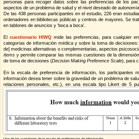
personas
para recoger datos sobre las preferencias de los pac
aspectos de un problema de salud y el nivel deseado de autonomí
De las 438 personas participantes en el estudio, 226 eran estudi
ordenadores en bibliotecas públicas y centros de mayores. Se tra
en tablones de anuncios y ‘boca a boca’.
El
cuestionario HIWQ
mide las preferencias, para cualquier e
categorías de información médica y sobre la toma de decisiones: d
de] medicinas alternativas o complementarias, aspectos psicosocia
ítems
y permite comparar las mismas cuestiones de la dimensión 
de toma de decisiones (
Decision Making Preference Scale
), para 
En la escala de preferencia de información, los participantes
información desea tener sobre la gravedad de un problema de salud
relaciones personales, etc.), en una escala tipo Likert de 5 
Una de las cuestiones de la escala de preferencias de información