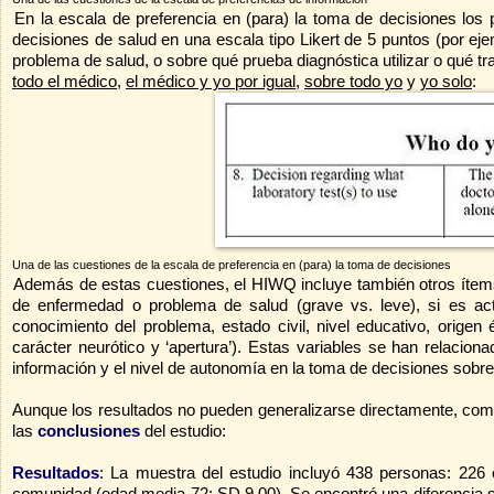
En la escala de preferencia en (para) la toma de decisiones los
decisiones de salud en una escala tipo Likert de 5 puntos (por ej
problema de salud, o sobre qué prueba diagnóstica utilizar o qué tr
todo el médico
,
el médico y yo por igual
,
sobre todo yo
y
yo solo
:
Una de las cuestiones de la escala de preferencia en (para) la toma de decisiones
Además de estas cuestiones, el HIWQ incluye también otros ítems
de enfermedad o problema de salud (grave vs. leve), si es act
conocimiento del problema, estado civil, nivel educativo, origen ét
carácter neurótico y ‘apertura’). Estas variables se han relaciona
información y el nivel de autonomía en la toma de decisiones sobre
Aunque los resultados no pueden generalizarse directamente, como
las
conclusiones
del estudio:
Resultados
: La muestra del estudio incluyó 438 personas: 226
comunidad (edad media 72; SD 9.00). Se encontró una diferencia sig