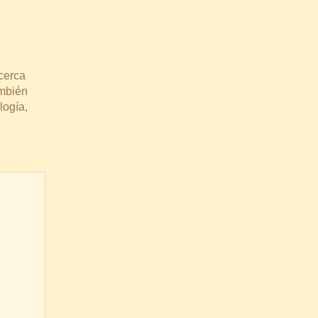
cerca
ambién
logía,