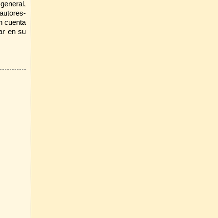
 general,
autores-
en cuenta
ar en su