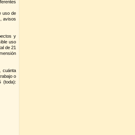
ferentes
e uso de
, avisos
pectos y
ible uso
al de 21
dimensión
, cuánta
rabajo o
 (toda):