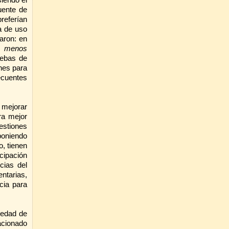
uente de
preferían
a de uso
iaron: en
o
menos
uebas de
nes para
recuentes
l mejorar
ra mejor
estiones
poniendo
, tienen
icipación
cias del
ntarias,
cia para
avedad de
acionado