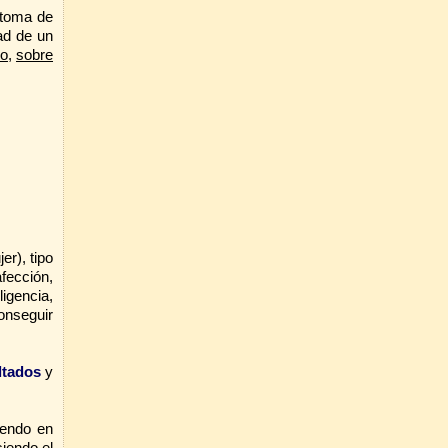
 toma de
ad de un
co
,
sobre
r), tipo
fección,
ligencia,
conseguir
ltados
y
iendo en
siendo el