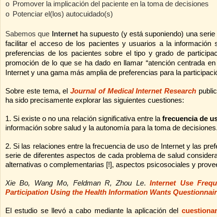
Promover la implicación del paciente en la toma de decisiones
o
Potenciar el(los) autocuidado(s)
o
Sabemos que
Internet
ha supuesto (y está suponiendo) una serie d
facilitar el acceso de los pacientes y usuarios a la información
preferencias de los pacientes sobre el tipo y grado de particip
promoción de lo que se ha dado en llamar “atención centrada en 
Internet y una gama más amplia de preferencias para la participaci
Sobre este tema, el
Journal of Medical Internet Research
public
ha sido precisamente explorar las siguientes cuestiones:
1. Si existe o no una relación significativa entre la
frecuencia de us
información sobre salud y la autonomía para la toma de decisiones
2. Si las relaciones entre la frecuencia de uso de Internet y las pr
serie de diferentes aspectos de cada problema de salud consider
alternativas o complementarias [!], aspectos psicosociales y prov
Xie Bo,
Wang
Mo
, Feldman R, Zhou Le
.
Internet Use Freq
Participation Using the Health Information Wants Questionnai
El estudio se llevó a cabo mediante la aplicación del
cuestiona