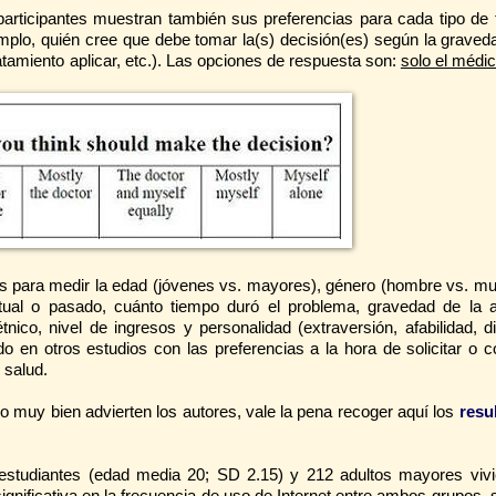
 participantes muestran también sus preferencias para cada tipo de
emplo, quién cree que debe tomar la(s) decisión(es) según la graved
atamiento aplicar, etc.). Las opciones de respuesta son:
solo el médi
 para medir la edad (jóvenes vs. mayores), género (hombre vs. muje
ual o pasado, cuánto tiempo duró el problema, gravedad de la a
nico, nivel de ingresos y personalidad (extraversión, afabilidad, di
do en otros estudios con las preferencias a la hora de solicitar o 
 salud.
 muy bien advierten los autores, vale la pena recoger aquí los
resu
 estudiantes (edad media 20; SD 2.15) y 212 adultos mayores viv
nificativa en la frecuencia de uso de Internet entre ambos grupos, 