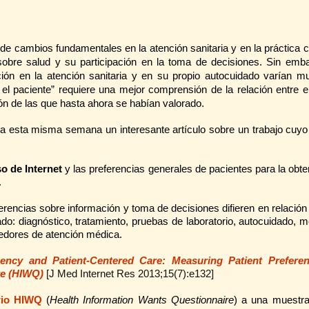
e cambios fundamentales en la atención sanitaria y en la práctica cl
 sobre salud y su participación en la toma de decisiones. Sin emba
ación en la atención sanitaria y en su propio autocuidado varían m
el paciente” requiere una mejor comprensión de la relación entre e
ón de las que hasta ahora se habían valorado.
a esta misma semana un interesante artículo sobre un trabajo cuyo 
o de Internet
y las preferencias generales de pacientes para la obt
.
eferencias sobre información y toma de decisiones difieren en relació
ado:
diagnóstico, tratamiento, pruebas de laboratorio, autocuidado, m
eedores de atención médica.
uency and Patient-Centered Care: Measuring Patient Preferen
re (HIWQ)
[J Med Internet Res 2013;15(7):e132]
rio HIWQ
(
Health Information Wants Questionnaire
)
a una muestra