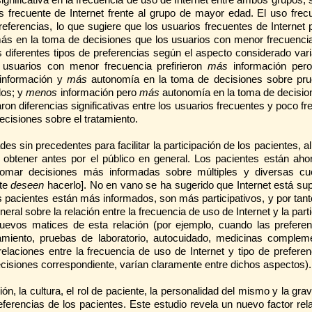
 frecuente de Internet frente al grupo de mayor edad. El uso frec
referencias, lo que sugiere que los usuarios frecuentes de Internet 
r más en la toma de decisiones que los usuarios con menor frecuenci
os diferentes tipos de preferencias según el aspecto considerado var
 usuarios con menor frecuencia prefirieron
más
información per
información y
más
autonomía en la toma de decisiones sobre pr
dos; y
menos
información pero
más
autonomía en la toma de decisio
n diferencias significativas entre los usuarios frecuentes y poco f
ecisiones sobre el tratamiento.
es sin precedentes para facilitar la participación de los pacientes, a
 obtener antes por el público en general. Los pacientes están aho
omar decisiones más informadas sobre múltiples y diversas cu
nte
deseen
hacerlo]. No en vano se ha sugerido que Internet está su
pacientes están más informados, son más participativos, y por tanto
al sobre la relación entre la frecuencia de uso de Internet y la part
uevos matices de esta relación (por ejemplo, cuando las preferen
tamiento, pruebas de laboratorio, autocuidado, medicinas compleme
relaciones entre la frecuencia de uso de Internet y tipo de preferen
decisiones correspondiente, varían claramente entre dichos aspectos).
ón, la cultura, el rol de paciente, la personalidad del mismo y la gr
ferencias de los pacientes. Este estudio revela un nuevo factor rel