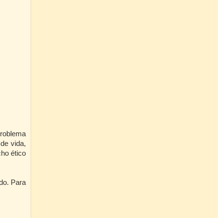
problema
de vida,
ho ético
do. Para