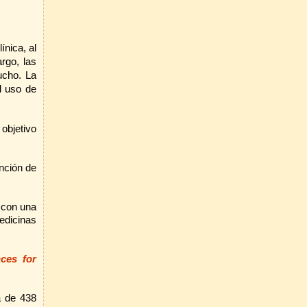
ínica, al
rgo, las
ucho. La
l uso de
objetivo
ención de
n con una
edicinas
ces for
 de 438