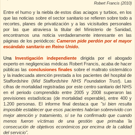
Robert Francis (2010)
Entre el humo y la niebla de estos días aciagos y turbios, en los
que las noticias sobre el sector sanitario se refieren sobre todo a
recortes, planes de privatización y a las vicisitudes personales
por las que atraviesa la titular del Ministerio de Sanidad,
encontramos una noticia verdaderamente interesante en las
páginas de los periódicos:
Cameron pide perdón por el mayor
escándalo sanitario en Reino Unido
.
Una
Investigación independiente
dirigida por el abogado
experto en negligencias médicas Robert Francis, acaba de hacer
públicas las
conclusiones finales
sobre el maltrato sistemático
y la inadecuada atención prestada a los pacientes del hospital de
Staffordshire (
Mid Staffordshire NHS Foundation Trust
). Las
cifras de mortalidad registradas por este centro sanitario del NHS
en el periodo comprendido entre 2005 y 2008 superaron las
previsiones estadísticas (de mortalidad esperable), entre 400 y
1.200 personas. El informe final destaca que
"si bien resulta
imposible establecer que esos pacientes habrían sobrevivido con
mejor atención y tratamiento, sí se ha confirmado que cuando
menos fueron víctimas de una gestión que primaba 'la
consecución de objetivos económicos por encima de la calidad
del servicio".