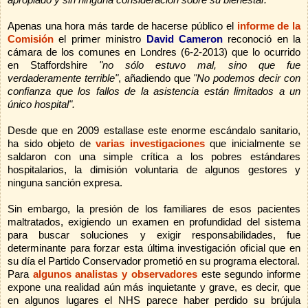
apropiado y sin ninguna consideración sobre su bienestar."
Apenas una hora más tarde de hacerse público el
informe de la
Comisión
el primer
ministro
David Cameron
reconoció en la
cámara de los comunes en Londres (6-2-2013) que lo ocurrido
en Staffordshire
"no sólo estuvo mal, sino que fue
verdaderamente terrible"
, añadiendo que
"No podemos decir con
confianza que los fallos de la asistencia están limitados a un
único hospital".
Desde que en 2009 estallase este enorme escándalo sanitario,
ha sido objeto de
varias investigaciones
que inicialmente se
saldaron con una simple crítica a los pobres estándares
hospitalarios, la dimisión voluntaria de algunos gestores y
ninguna sanción expresa.
Sin embargo, la presión de los familiares de esos pacientes
maltratados, exigiendo un examen en profundidad del sistema
para buscar soluciones y exigir responsabilidades, fue
determinante para forzar esta última investigación oficial que en
su día el Partido Conservador prometió en su programa electoral.
Para
algunos analistas y observadores
este segundo informe
expone una realidad aún más inquietante y grave, es decir, que
en algunos lugares el NHS parece haber perdido su brújula