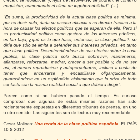
crecen, se multiplican y, lejos de resolverse, se pudren, enconan o
enquistan, aumentando el clima de ingobernabilidad”. (…)
“En suma, la productividad de la actual clase política es mínima,
por no decir nula, dada su escasa eficacia o su directo fracaso a la
hora de causar los efectos políticos que se esperan de ella. Pero si
su productividad política como gestora de los intereses públicos,
es tan baja, ¿qué es lo que hace, entonces, la clase política?: se
diría que sólo se limita a defender sus intereses privados, en tanto
que clase política. Desentendiéndose de sus efectos sobre la cosa
pública, la clase política sólo busca sobrevivir, mantenerse,
afianzarse, reforzarse, medrar, crecer a ser posible y, de no ser
así, al menos reproducirse y autoperpetuarse, incluso a costa de
tener que encerrarse y encastillarse oligárquicamente,
guareciéndose en un espléndido aislamiento que la priva de todo
contacto con la misma realidad social a que debiera dirigir”.
Parece como si no hubiera pasado el tiempo. Es curioso
comprobar que algunas de estas mismas razones han sido
recientemente expuestas en diferentes tribunas de prensa, en uno
u otro sentido. Las siguientes son de lectura muy recomendable:
Cesar Molinas:
Una teoría de la clase política española
.
EL PAÍS
10-9-2012