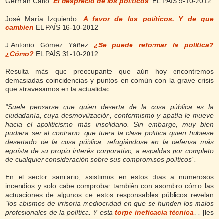
Germán Cano:
El desprecio de los políticos
. EL PAÍS 9-10-2012
José María Izquierdo:
A favor de los políticos. Y de que
cambien
EL PAÍS 16-10-2012
J.Antonio Gómez Yáñez
¿Se puede reformar la política?
¿Cómo?
EL PAÍS 31-10-2012
Resulta más que preocupante que aún hoy encontremos
demasiadas coincidencias y puntos en común con la grave crisis
que atravesamos en la actualidad.
“Suele pensarse que quien deserta de la cosa pública es la
ciudadanía, cuya desmovilización, conformismo y apatía le mueve
hacia el apoliticismo más insolidario. Sin embargo, muy bien
pudiera ser al contrario: que fuera la clase política quien hubiese
desertado de la cosa pública, refugiándose en la defensa más
egoísta de su propio interés corporativo, a espaldas por completo
de cualquier consideración sobre sus compromisos políticos”.
En el sector sanitario, asistimos en estos días a numerosos
incendios y solo cabe comprobar también con asombro cómo las
actuaciones de algunos de estos responsables públicos revelan
“los abismos de irrisoria mediocridad en que se hunden los malos
profesionales de la política. Y esta
torpe ineficacia técnica
… [les