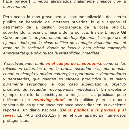
hace parecer] …
meros aficionados malamente metidos hoy a
mercenarios”.
Pero acaso lo más grave sea la instrumentalización del interés
público en beneficio de intereses privados, lo que supone el
detrimento de la gestión programada de la cosa pública,
subvirtiendo la esencia misma de la política. Insiste Enrique Gil
Calvo en que
“… lo peor es que aún hay algo más. Y es que el mal
ejemplo dado por la clase política se contagia virulentamente al
resto de la sociedad, donde se inocula esta misma estrategia
empresarial que sólo busca la rentabilidad inmediata”.
Y efectivamente, tanto
en el campo de la economía
, como en las
relaciones culturales o
en la propia sociedad civil, por doquier
cunde el ejemplo y anidan estrategias oportunistas, depredadoras
y parasitarias, que relegan su eficacia productiva a un plano
puramente secundario, e todo caso supeditado al objetivo
prioritario de recaudar recompensas inmediatas”.
Un excelente
ejemplo de ello lo constituyen, a mi juicio, las prácticas poco
edificantes de
‘revolving door’
en la política y en el mundo
sanitario de las que se hacía eco hace pocos días, en un excelente
reportaje, un diario nacional (
De la pública a la privada y al
revés
. EL PAÍS 2-12-2012)
y en el que aparecían numerosos
protagonistas.