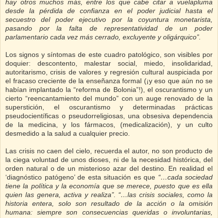
hay otros muchos más, entre los que cabe citar a vuelapluma
desde la pérdida de confianza en el poder judicial hasta el
secuestro del poder ejecutivo por la coyuntura monetarista,
pasando por la falta de representatividad de un poder
parlamentario cada vez más cerrado, excluyente y oligárquico”.
Los signos y síntomas de este cuadro patológico, son visibles por
doquier: descontento, malestar social, miedo, insolidaridad,
autoritarismo, crisis de valores y regresión cultural auspiciada por
el fracaso creciente de la enseñanza formal (¡y eso que aún no se
habían implantado la “reforma de Bolonia”!), el oscurantismo y un
cierto “reencantamiento del mundo” con un auge renovado de la
superstición, el oscurantismo y determinadas prácticas
pseudocientíficas o pseudorreligiosas, una obsesiva dependencia
de la medicina, y los fármacos, (medicalización), y un culto
desmedido a la salud a cualquier precio.
Las crisis no caen del cielo, recuerda el autor, no son producto de
la ciega voluntad de unos dioses, ni de la necesidad histórica, del
orden natural o de un misterioso azar del destino. En realidad el
‘diagnóstico patógeno’ de esta situación es que
“…cada sociedad
tiene la política y la economía que se merece, puesto que es ella
quien las genera, activa y realiza”. “…las crisis sociales, como la
historia entera, solo son resultado de la acción o la omisión
humana: siempre son consecuencias queridas o involuntarias,