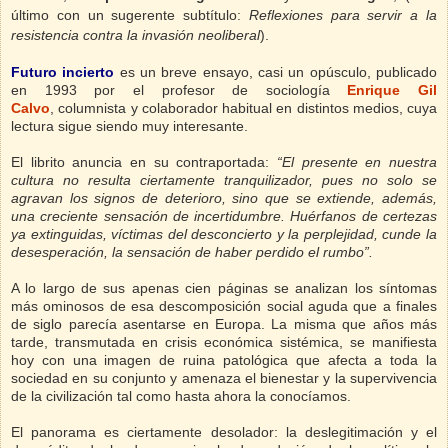
último con un sugerente subtítulo:
Reflexiones para servir a la
resistencia contra la invasión neoliberal
).
Futuro incierto
es un breve ensayo, casi un opúsculo, publicado
en 1993 por el profesor de sociología
Enrique Gil
Calvo
, columnista y colaborador habitual en distintos medios, cuya
lectura sigue siendo muy interesante.
El librito anuncia en su contraportada:
“El presente en nuestra
cultura no resulta ciertamente tranquilizador, pues no solo se
agravan los signos de deterioro, sino que se extiende, además,
una creciente sensación de incertidumbre. Huérfanos de certezas
ya extinguidas, víctimas del desconcierto y la perplejidad, cunde la
desesperación, la sensación de haber perdido el rumbo”.
A lo largo de sus apenas cien páginas se analizan los síntomas
más ominosos de esa descomposición social aguda que a finales
de siglo parecía asentarse en Europa. La misma que años más
tarde, transmutada en crisis económica sistémica, se manifiesta
hoy con una imagen de ruina patológica que afecta a toda la
sociedad en su conjunto y amenaza el bienestar y la supervivencia
de la civilización tal como hasta ahora la conocíamos.
El panorama es ciertamente desolador: la deslegitimación y el