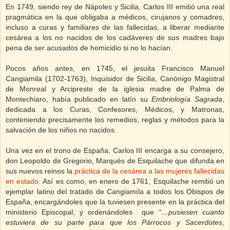
En 1749, siendo rey de Nápoles y Sicilia, Carlos III emitió una real
pragmática en la que obligaba a médicos, cirujanos y comadres,
incluso a curas y familiares de las fallecidas, a liberar mediante
cesárea a los no nacidos de los cadáveres de sus madres bajo
pena de ser acusados de homicidio si no lo hacían.
Pocos años antes, en 1745, el jesuita Francisco Manuel
Cangiamila (1702-1763), Inquisidor de Sicilia, Canónigo Magistral
de Monreal y Arcipreste de la iglesia madre de Palma de
Montechiaro, había publicado en latín su
Embriología Sagrada
,
dedicada a los Curas, Confesores, Médicos, y Matronas,
conteniendo precisamente los remedios, reglas y métodos para la
salvación de los niños no nacidos.
Una vez en el trono de España, Carlos III encarga a su consejero,
don Leopoldo de Gregorio, Marqués de Esquilache que difunda en
sus nuevos reinos la
práctica de la cesárea a las mujeres fallecidas
en estado
. Así es como, en enero de 1761, Esquilache remitió un
ejemplar latino del tratado de Cangiamila a todos los Obispos de
España, encargándoles que la tuviesen presente en la práctica del
ministerio Episcopal, y ordenándoles
que
“…pusiesen cuanto
estuviera de su parte para que los Párrocos y Sacerdotes,