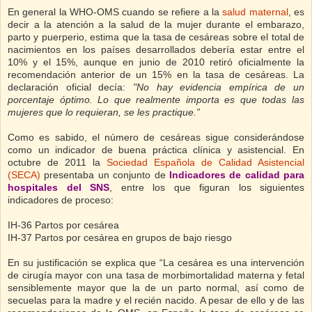
En general la WHO-OMS cuando se refiere a la
salud maternal
, es
decir a la atención a la salud de la mujer durante el embarazo,
parto y puerperio, estima que la tasa de cesáreas sobre el total de
nacimientos en los países desarrollados debería estar entre el
10% y el 15%, aunque en junio de 2010 retiró oficialmente la
recomendación anterior de un 15% en la tasa de cesáreas. La
declaración oficial decía:
"No hay evidencia empírica de un
porcentaje óptimo. Lo que realmente importa es que todas las
mujeres que lo requieran, se les practique.”
Como es sabido, el número de cesáreas sigue considerándose
como un indicador de buena práctica clínica y asistencial. En
octubre de 2011 la
Sociedad Española de Calidad Asistencial
(SECA)
presentaba un conjunto de
Indicadores de calidad para
hospitales del SNS
, entre los que figuran los siguientes
indicadores de proceso:
IH-36 Partos por cesárea
IH-37 Partos por cesárea en grupos de bajo riesgo
En su justificación se explica que “La cesárea es una intervención
de cirugía mayor con una tasa de morbimortalidad materna y fetal
sensiblemente mayor que la de un parto normal, así como de
secuelas para la madre y el recién nacido. A pesar de ello y de las