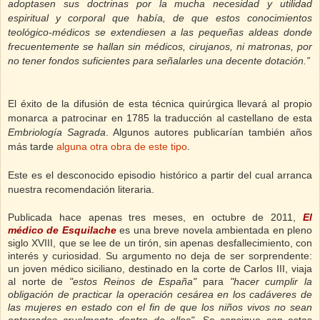
adoptasen sus doctrinas por la mucha necesidad y utilidad
espiritual y corporal que había, de que estos conocimientos
teológico-médicos se extendiesen a las pequeñas aldeas donde
frecuentemente se hallan sin médicos, cirujanos, ni matronas, por
no tener fondos suficientes para señalarles una decente dotación.”
El éxito de la difusión de esta técnica quirúrgica llevará al propio
monarca a patrocinar en 1785 la traducción al castellano de esta
Embriología Sagrada
. Algunos autores publicarían también años
más tarde
alguna otra obra de este tipo
.
Este es el desconocido episodio histórico a partir del cual arranca
nuestra recomendación literaria.
Publicada hace apenas tres meses, en octubre de 2011,
El
médico de Esquilache
es una breve novela ambientada en pleno
siglo XVIII, que se lee de un tirón, sin apenas desfallecimiento, con
interés y curiosidad. Su argumento no deja de ser sorprendente:
un
joven médico siciliano, destinado en la corte de Carlos III, viaja
al norte de
"estos Reinos de España"
para
"hacer cumplir la
obligación de practicar la operación cesárea en los cadáveres de
las mujeres en estado con el fin de que los niños vivos no sean
enterrados cruelmente dentro de ellos"
. Se consigue con estas