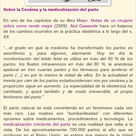
Sobre la Cesárea y la medicalización del parto
En uno de los capítulos de su libro
Mejor. Notas de un cirujano
sobre como rendir mejor
(2009)
Atul Gawande
hace un balance
de los cambios ocurridos en la práctica obstétrica a lo largo del s.
XX:
“…el grado en que la medicina ha transformado los partos es
asombroso y, para algunos, alarmante. Hoy en día la
monitorización del latido fetal se utiliza en más del 90 % de los
partos, los fluidos intravenosos en más del 80 %, la anestesia
epidural en tres cuartas partes y los fármacos para acelerar el
parto (…) en por lo menos la mitad de ellos. En la actualidad el
treinta por cien de los partos estadounidenses son por cesárea y la
proporción sigue en aumento. La especialidad de la obstetricia ha
cambiado, y quizá también y de modo irreversible, el propio
fenómeno del parto.”
El parto natural se está convirtiendo en un fenómeno cada vez
más raro. Las madres son “bombardeadas” con diferentes
opciones sobre medicamentos, procedimientos y tecnología. La
medicalización creciente del parto
es una realidad que salta a la
vista. De los aproximadamente 700.000 partos al año que se
producen en el Reino Unido, se estima que menos de la mitad