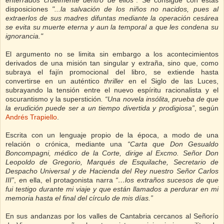
disposiciones
"...la salvación de los niños no nacidos, pues al
extraerlos de sus madres difuntas mediante la operación cesárea
se evita su muerte eterna y aun la temporal a que les condena su
ignorancia."
El argumento no se limita sin embargo a los acontecimientos
derivados de una misión tan singular y extraña, sino que, como
subraya el fajín promocional del libro, se extiende hasta
convertirse en un auténtico
thriller
en el Siglo de las Luces,
subrayando la tensión entre el nuevo espíritu racionalista y el
oscurantismo y la superstición
. “Una novela insólita, prueba de que
la erudición puede ser a un tiempo divertida y prodigiosa”
, según
Andrés Trapiello
.
Escrita con un lenguaje propio de la época, a modo de una
relación o crónica, mediante una
“Carta que Don Gesualdo
Boncompagni, médico de la Corte, dirige al Excmo. Señor Don
Leopoldo de Gregorio, Marqués de Esquilache, Secretario de
Despacho Universal y de Hacienda del Rey nuestro Señor Carlos
III”
,
e
n ella, el protagonista narra
“…los extraños sucesos de que
fui testigo durante mi viaje y que están llamados a perdurar en mi
memoria hasta el final del círculo de mis días.”
En sus andanzas por los valles de Cantabria cercanos al Señorío