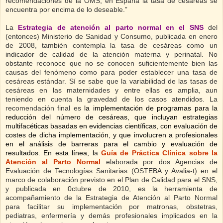
recomendaciones de la OMS, en España la tasa de cesáreas se
encuentra por encima de lo deseable.”
La
Estrategia de atención al parto normal en el SNS
del
(entonces) Ministerio de Sanidad y Consumo, publicada en enero
de 2008, también contempla
la tasa de cesáreas como un
indicador de calidad de la atención materna y perinatal. No
obstante reconoce que no se conocen suficientemente bien las
causas del fenómeno como para poder establecer una tasa de
cesáreas estándar. Sí se sabe que la variabilidad de las tasas de
cesáreas en las maternidades y entre ellas es amplia, aun
teniendo en cuenta la gravedad de los casos atendidos. La
recomendación final es
la implementación de programas para la
reducción del número de cesáreas, que incluyan estrategias
multifacéticas basadas en evidencias científicas, con evaluación de
costes de dicha implementación, y que involucren a profesionales
en el análisis de barreras para el cambio y evaluación de
resultados. En esta línea, l
a
Guía de Práctica Clínica sobre la
Atención al Parto Normal
elaborada por dos Agencias de
Evaluación de Tecnologías Sanitarias (OSTEBA y Avalia-t) en el
marco de colaboración previsto en el Plan de Calidad para el SNS,
y publicada en 0ctubre de 2010, es la herramienta de
acompañamiento de la Estrategia de Atención al Parto Normal
para facilitar su implementación por matronas, obstetras,
pediatras, enfermería y demás profesionales implicados en la