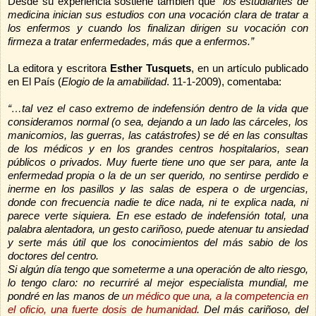
Desde su experiencia sostiene también que
“los estudiantes de
medicina inician sus estudios con una vocación clara de tratar a
los enfermos y cuando los finalizan dirigen su vocación con
firmeza a tratar enfermedades, más que a enfermos.”
La editora y escritora
Esther Tusquets
, en un artículo publicado
en El País (
Elogio de la amabilidad
. 11-1-2009), comentaba:
“…tal vez el caso extremo de indefensión dentro de la vida que
consideramos normal (o sea, dejando a un lado las cárceles, los
manicomios, las guerras, las catástrofes) se dé en las consultas
de los médicos y en los grandes centros hospitalarios, sean
públicos o privados. Muy fuerte tiene uno que ser para, ante la
enfermedad propia o la de un ser querido, no sentirse perdido e
inerme en los pasillos y las salas de espera o de urgencias,
donde con frecuencia nadie te dice nada, ni te explica nada, ni
parece verte siquiera. En ese estado de indefensión total, una
palabra alentadora, un gesto cariñoso, puede atenuar tu ansiedad
y serte más útil que los conocimientos del más sabio de los
doctores del centro.
Si algún día tengo que someterme a una operación de alto riesgo,
lo tengo claro: no recurriré al mejor especialista mundial, me
pondré en las manos de
un médico que una, a la competencia en
el oficio, una fuerte dosis de humanidad
. Del más cariñoso, del