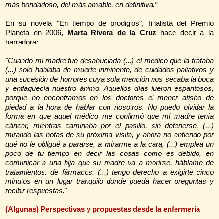
más bondadoso, del más amable, en definitiva.”
En su novela "En tiempo de prodigios", finalista del Premio
Planeta en 2006,
Marta Rivera de la Cruz
hace decir a la
narradora:
"Cuando mi madre fue desahuciada (...) el médico que la trataba
(...) solo hablaba de muerte inminente, de cuidados paliativos y
una sucesión de horrores cuya sola mención nos secaba la boca
y enflaquecía nuestro ánimo. Aquellos días fueron espantosos,
porque no encontramos en los doctores el menor atisbo de
piedad a la hora de hablar con nosotros. No puedo olvidar la
forma en que aquel médico me confirmó que mi madre tenía
cáncer, mientras caminaba por el pasillo, sin detenerse, (...)
mirando las notas de su próxima visita, y ahora no entiendo por
qué no le obligué a pararse, a mirarme a la cara, (...) emplea un
poco de tu tiempo en decir las cosas como es debido, en
comunicar a una hija que su madre va a morirse, háblame de
tratamientos, de fármacos, (...) tengo derecho a exigirte cinco
minutos en un lugar tranquilo donde pueda hacer preguntas y
recibir respuestas."
(Algunas) Perspectivas y propuestas desde la enfermería