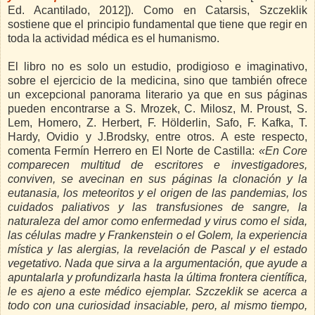
Ed. Acantilado, 2012]). Como en Catarsis, Szczeklik
sostiene que el principio fundamental que tiene que regir en
toda la actividad médica es el humanismo.
El libro no es solo un estudio, prodigioso e imaginativo,
sobre el ejercicio de la medicina, sino que también ofrece
un excepcional panorama literario ya que en sus páginas
pueden encontrarse a S. Mrozek, C. Milosz, M. Proust, S.
Lem, Homero, Z. Herbert, F. Hölderlin, Safo, F. Kafka, T.
Hardy, Ovidio y J.Brodsky, entre otros. A este respecto,
comenta Fermín Herrero en El Norte de Castilla:
«En Core
comparecen multitud de escritores e investigadores,
conviven, se avecinan en sus páginas la clonación y la
eutanasia, los meteoritos y el origen de las pandemias, los
cuidados paliativos y las transfusiones de sangre, la
naturaleza del amor como enfermedad y virus como el sida,
las células madre y Frankenstein o el Golem, la experiencia
mística y las alergias, la revelación de Pascal y el estado
vegetativo. Nada que sirva a la argumentación, que ayude a
apuntalarla y profundizarla hasta la última frontera científica,
le es ajeno a este médico ejemplar. Szczeklik se acerca a
todo con una curiosidad insaciable, pero, al mismo tiempo,