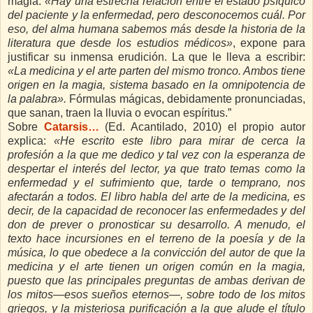
magia.
«Hay una estrecha relación entre el estado psíquico
del paciente y la enfermedad, pero desconocemos cuál. Por
eso, del alma humana sabemos más desde la historia de la
literatura que desde los estudios médicos»
, expone para
justificar su inmensa erudición. La que le lleva a escribir:
«La medicina y el arte parten del mismo tronco. Ambos tiene
origen en la magia, sistema basado en la omnipotencia de
la palabra».
Fórmulas mágicas, debidamente pronunciadas,
que sanan, traen la lluvia o evocan espíritus.”
Sobre
Catarsis…
(Ed. Acantilado, 2010) el propio autor
explica:
«He escrito este libro para mirar de cerca la
profesión a la que me dedico y tal vez con la esperanza de
despertar el interés del lector, ya que trato temas como la
enfermedad y el sufrimiento que, tarde o temprano, nos
afectarán a todos. El libro habla del arte de la medicina, es
decir, de la capacidad de reconocer las enfermedades y del
don de prever o pronosticar su desarrollo. A menudo, el
texto hace incursiones en el terreno de la poesía y de la
música, lo que obedece a la convicción del autor de que la
medicina y el arte tienen un origen común en la magia,
puesto que las principales preguntas de ambas derivan de
los mitos—esos sueños eternos—, sobre todo de los mitos
griegos, y la misteriosa purificación a la que alude el título