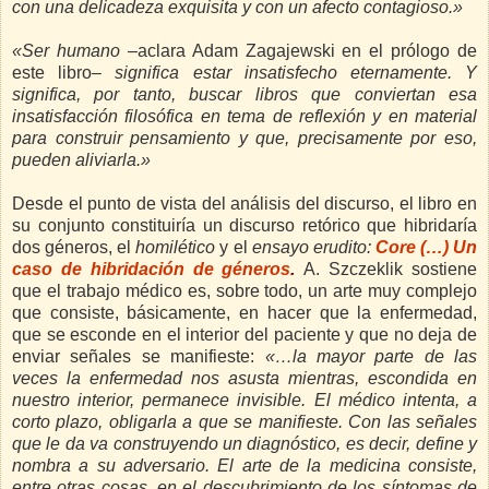
con una delicadeza exquisita y con un afecto contagioso.»
«Ser humano
–aclara Adam Zagajewski en el prólogo de
este libro–
significa estar insatisfecho eternamente. Y
significa, por tanto, buscar libros que conviertan esa
insatisfacción filosófica en tema de reflexión y en material
para construir pensamiento y que, precisamente por eso,
pueden aliviarla.»
Desde el punto de vista del análisis del discurso, el libro en
su conjunto constituiría un discurso retórico que hibridaría
dos géneros, el
homilético
y el
ensayo erudito:
Core (…) Un
caso de hibridación de géneros
.
A. Szczeklik sostiene
que el trabajo médico es, sobre todo,
un arte muy complejo
que consiste, básicamente, en hacer que la enfermedad,
que se esconde en el interior del paciente y que no deja de
enviar señales se manifieste:
«…la mayor parte de las
veces la enfermedad nos asusta mientras, escondida en
nuestro interior, permanece invisible. El médico intenta, a
corto plazo, obligarla a que se manifieste. Con las señales
que le da va construyendo un diagnóstico, es decir, define y
nombra a su adversario. El arte de la medicina consiste,
entre otras cosas, en el descubrimiento de los síntomas de