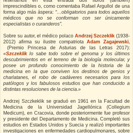
reseñamos en esta entrada dos libros (también)
imprescindibles o, como comentaba Rafael Argullol de una
forma algo más áspera:
“…obligatorios para todos aquellos
médicos que no se conforman con ser únicamente
especialistas o curanderos”.
Sobre su autor, el médico polaco
Andrzej Szczeklik
(1938-
2012) afirma su ilustre compatriota
Adam Zagajewski
,
(Premio Princesa de Asturias de las Letras 2017):
«
Szczeklik
lo
sabe todo sobre el genoma y los últimos
descubrimientos en el terreno de la biología molecular, y
posee un profundo conocimiento de la historia de la
medicina en la que conviven los destinos de genios y
charlatanes, el robo de cadáveres necesarios para los
patólogos y los fabulosos estudios que han conducido a
distintas resoluciones de la ciencia.»
Andrzej Szczkeklik se graduó en 1961 en la Facultad de
Medicina de la Universidad Jagellónica (Collegium
Medicum), en Cracovia, donde posteriormente fue profesor
y presidente del Departamento de Medicina. Completó sus
estudios en Estados Unidos y Suecia y realizó importantes
investigaciones en enfermedades cardiopulmonares, sobre