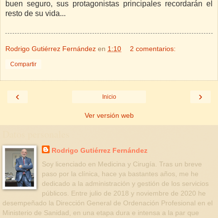
buen seguro, sus protagonistas principales recordarán el
resto de su vida...
Rodrigo Gutiérrez Fernández
en
1:10
2 comentarios:
Compartir
‹
›
Inicio
Ver versión web
Datos personales
Rodrigo Gutiérrez Fernández
Soy licenciado en Medicina y Cirugía. Tras un breve
paso por la clínica, hace ya bastantes años, me he
dedicado a la administración y gestión de los servicios
públicos. Entre julio de 2018 y noviembre de 2020 he
desempeñado la Dirección General de Ordenación Profesional en el
Ministerio de Sanidad, en una etapa dura e intensa a la par que