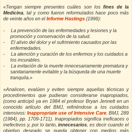
«
Tengan siempre presentes cuáles son los
fines de la
Medicina
, tal y como fueron reformulados hace poco más
de veinte años en el
Informe Hastings
(1996):
-
La prevención de las enfermedades y lesiones y la
promoción y conservación de la salud.
-
El alivio del dolor y el sufrimiento causados por las
enfermedades.
-
La atención y curación de los enfermos y los cuidados a
los incurables.
-
La evitación de la muerte innecesariamente prematura y
sanitariamente evitable y la búsqueda de una muerte
tranquila.»
«Analicen, evalúen y eviten siempre aquellas técnicas y
procedimientos que pudieran considerarse inapropiados,
(como anticipó ya en 1984 el profesor Bryan Jennett en un
conocido artículo del BMJ, refiriéndose a los cuidados
intensivos:
Inappropriate use of Intensive Care
. BMJ, 289
(1984), pp. 1709-1711). Inapropiados significa ineficaces
o
inefectivos y, por lo tanto,
innecesarios
, es decir cuando el
objetivo deseado se pueda obtener con medios más