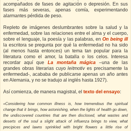
acompañados de fases de agitación o depresión. En sus
fases más severas, apenas comía, experimentando
alarmantes pérdida de peso.
Repleto de imágenes deslumbrantes sobre la salud y la
enfermedad, sobre las relaciones entre el alma y el cuerpo,
sobre el lenguaje, la poesía y las palabras, en
On being ill
la escritora se pregunta por qué la enfermedad no ha sido
(al menos hasta entonces) un tema tan popular para la
literatura como el amor, la batalla o los celos. Interesa
recordar aquí que
La montaña mágica
–una de las
grandes obras literarias cuyo
leitmotiv
es precisamente la
enfermedad-, acababa de publicarse apenas un año antes
en Alemania, y no se tradujo al inglés hasta 1927).
Así comienza, de manera magistral, el
texto del ensayo
:
«Considering how common illness is, how tremendous the spiritual
change that it brings, how astonishing, when the lights of health go down,
the undiscovered countries that are then disclosed, what wastes and
deserts of the soul a slight attack of influenza brings to view, what
precipices and lawns sprinkled with bright flowers a little rise of