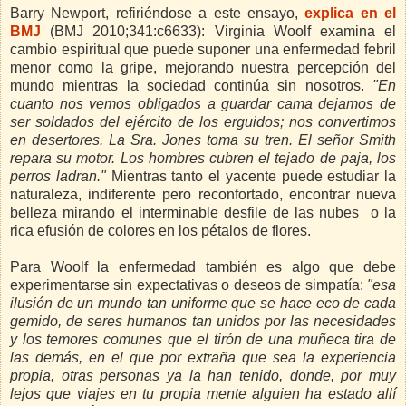
Barry Newport, refiriéndose a este ensayo,
explica en el
BMJ
(BMJ 2010;341:c6633): Virginia Woolf examina el
cambio espiritual que puede suponer una enfermedad febril
menor como la gripe, mejorando nuestra percepción del
mundo mientras la sociedad continúa sin nosotros.
"En
cuanto nos vemos obligados a guardar cama dejamos de
ser soldados del ejército de los erguidos; nos convertimos
en desertores. La Sra. Jones toma su tren. El señor Smith
repara su motor. Los hombres cubren el tejado de paja, los
perros ladran."
Mientras tanto el yacente puede estudiar la
naturaleza, indiferente pero reconfortado, encontrar nueva
belleza mirando el interminable desfile de las nubes o la
rica efusión de colores en los pétalos de flores.
Para Woolf la enfermedad también es algo que debe
experimentarse sin expectativas o deseos de simpatía:
"esa
ilusión de un mundo tan uniforme que se hace eco de cada
gemido, de seres humanos tan unidos por las necesidades
y los temores comunes que el tirón de una muñeca tira de
las demás, en el que por extraña que sea la experiencia
propia, otras personas ya la han tenido, donde, por muy
lejos que viajes en tu propia mente alguien ha estado allí