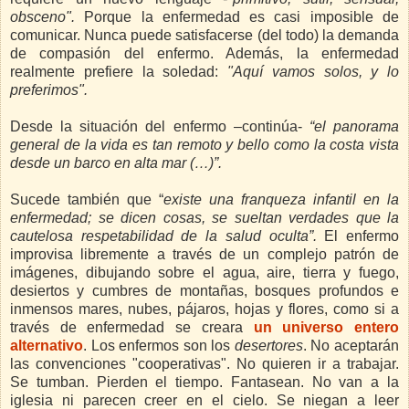
obsceno".
Porque la enfermedad es casi imposible de
comunicar. Nunca puede satisfacerse (del todo) la demanda
de compasión del enfermo. Además, la enfermedad
realmente prefiere la soledad:
"Aquí vamos solos, y lo
preferimos".
Desde la situación del enfermo –continúa-
“el panorama
general de la vida es tan remoto y bello como la costa vista
desde un barco en alta mar (…)”.
Sucede también que “
existe una franqueza infantil en la
enfermedad; se dicen cosas, se sueltan verdades que la
cautelosa respetabilidad de la salud oculta”.
El enfermo
improvisa libremente a través de un complejo patrón de
imágenes, dibujando sobre el agua, aire, tierra y fuego,
desiertos y cumbres de montañas, bosques profundos e
inmensos mares, nubes, pájaros, hojas y flores, como si a
través de enfermedad se creara
un universo entero
alternativo
. Los enfermos son los
desertores
. No aceptarán
las convenciones "cooperativas". No quieren ir a trabajar.
Se tumban. Pierden el tiempo. Fantasean. No van a la
iglesia ni parecen creer en el cielo. Se niegan a leer