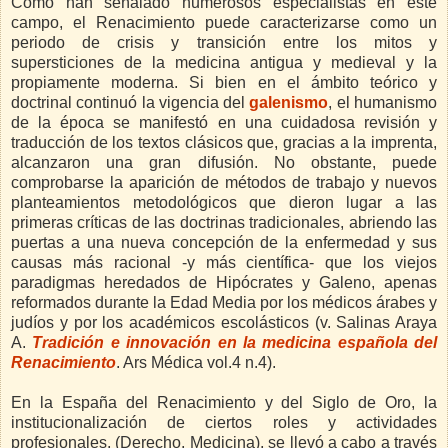
Como han señalado numerosos especialistas en este
campo, el Renacimiento puede caracterizarse como un
periodo de crisis y transición entre los mitos y
supersticiones de la medicina antigua y medieval y la
propiamente moderna. Si bien en el ámbito teórico y
doctrinal continuó la vigencia del
galenismo
, el humanismo
de la época se manifestó en una cuidadosa revisión y
traducción de los textos clásicos que, gracias a la imprenta,
alcanzaron una gran difusión. No obstante, puede
comprobarse la aparición de métodos de trabajo y nuevos
planteamientos metodológicos que dieron lugar a las
primeras críticas de las doctrinas tradicionales, abriendo las
puertas a una nueva concepción de la enfermedad y sus
causas más racional -y más científica- que los viejos
paradigmas heredados de Hipócrates y Galeno, apenas
reformados durante la Edad Media por los médicos árabes y
judíos y por los académicos escolásticos (v. Salinas Araya
A.
Tradición e innovación en la medicina española del
Renacimiento
. Ars Médica vol.4 n.4).
En la España del Renacimiento y del Siglo de Oro, la
institucionalización de ciertos roles y actividades
profesionales, (Derecho, Medicina), se llevó a cabo a través