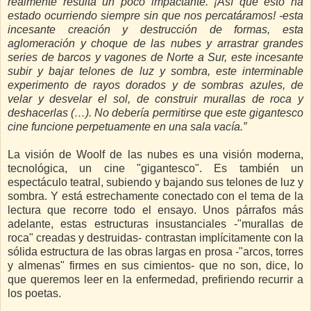
realmente resulta un poco impactante. ¡Así que esto ha
estado ocurriendo siempre sin que nos percatáramos! -esta
incesante creación y destrucción de formas, esta
aglomeración y choque de las nubes y arrastrar grandes
series de barcos y vagones de Norte a Sur, este incesante
subir y bajar telones de luz y sombra, este interminable
experimento de rayos dorados y de sombras azules, de
velar y desvelar el sol, de construir murallas de roca y
deshacerlas (…). No debería permitirse que este gigantesco
cine funcione perpetuamente en una sala vacía.”
La visión de Woolf de las nubes es una visión moderna,
tecnológica, un cine "gigantesco". Es también un
espectáculo teatral, subiendo y bajando sus telones de luz y
sombra. Y está estrechamente conectado con el tema de la
lectura que recorre todo el ensayo. Unos párrafos más
adelante, estas estructuras insustanciales -"murallas de
roca" creadas y destruidas- contrastan implícitamente con la
sólida estructura de las obras largas en prosa -"arcos, torres
y almenas" firmes en sus cimientos- que no son, dice, lo
que queremos leer en la enfermedad, prefiriendo recurrir a
los poetas.