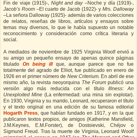
Fin de viaje (1915)-,
Night and day –
Noche y día (1919)-,
Jacob’s Room
–El cuarto de Jacob (1922)- y
Mrs. Dalloway
–La señora Dalloway (1925)- además de varios colecciones
de relatos, reseñas de libros, artículos y ensayos sobre
temas muy diversos, lo que le había supuesto un notable
reconocimiento y consideración como crítica literaria y
social.
A mediados de noviembre de 1925 Virginia Woolf envió a
su amigo un pequeño ensayo de apenas quince páginas
titulado
On being ill
que, aunque parece que no fue
totalmente del agrado de Elliot, fue publicado en enero de
1926 en el primer número de
New Criterium.
En abril de ese
mismo año, la revista neoyorquina
The Forum
publicó una
versión algo más reducida con el título
Illness: An
Unexploited Mine
(La enfermedad: una mina sin explotar).
En 1930, Virginia y su marido, Leonard, recuperaron el título
y el texto original en una edición de su famosa editorial
Hogarth Press
, que habían fundado en 1917, y en la que
publicaron textos propios, de amigos (Katherine Mansfield,
J.M.Keynes, E.M.Forster), de Dostoievski, Chéjov o
Sigmund Freud. Tras la muerte de Virginia, Leonard Woolf