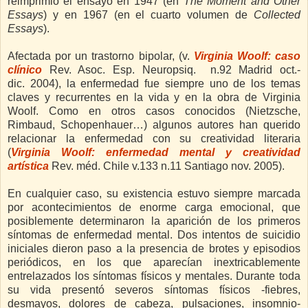
reimprimió el ensayo en 1947 (en
The Moment and Other
Essays
) y en 1967 (en el cuarto volumen de
Collected
Essays
).
Afectada por un trastorno bipolar, (v.
Virginia Woolf: caso
clínico
Rev. Asoc. Esp. Neuropsiq. n.92 Madrid oct.-
dic. 2004), la enfermedad fue siempre uno de los temas
claves y recurrentes en la vida y en la obra de Virginia
Woolf. Como en otros casos conocidos (Nietzsche,
Rimbaud, Schopenhauer…) algunos autores han querido
relacionar la enfermedad con su creatividad literaria
(
Virginia Woolf: enfermedad mental y creatividad
artística
Rev. méd. Chile v.133 n.11 Santiago nov. 2005).
En cualquier caso, su existencia estuvo siempre marcada
por acontecimientos de enorme carga emocional, que
posiblemente determinaron la aparición de los primeros
síntomas de enfermedad mental. Dos intentos de suicidio
iniciales dieron paso a la presencia de brotes y episodios
periódicos, en los que aparecían inextricablemente
entrelazados los síntomas físicos y mentales. Durante toda
su vida presentó severos síntomas físicos -fiebres,
desmayos, dolores de cabeza, pulsaciones, insomnio-