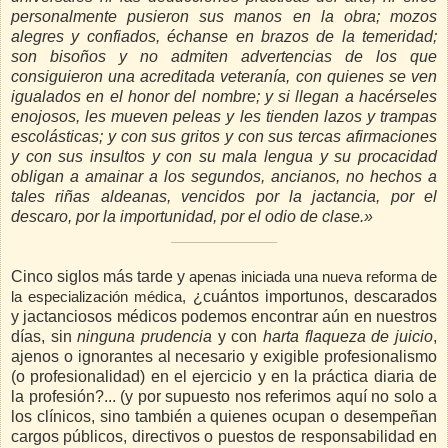
personalmente pusieron sus manos en la obra; mozos
alegres y confiados, échanse en brazos de la temeridad;
son bisoños y no admiten advertencias de los que
consiguieron una acreditada veteranía, con quienes se ven
igualados en el honor del nombre; y si llegan a hacérseles
enojosos, les mueven peleas y les tienden lazos y trampas
escolásticas; y con sus gritos y con sus tercas afirmaciones
y con sus insultos y con su mala lengua y su procacidad
obligan a amainar a los segundos, ancianos, no hechos a
tales riñas aldeanas, vencidos por la jactancia, por el
descaro, por la importunidad, por el odio de clase.»
_____________________________________________________
Cinco siglos más tarde y
apenas iniciada una nueva reforma de
¿cuántos importunos, descarados
la especialización médica,
y jactanciosos médicos podemos encontrar aún en nuestros
días, sin
ninguna prudencia
y con
harta flaqueza de juicio
,
ajenos o ignorantes al necesario y exigible profesionalismo
(o profesionalidad) en el ejercicio y en la práctica diaria de
la profesión?... (y por supuesto nos referimos aquí no solo a
los clínicos, sino también a quienes ocupan o desempeñan
cargos públicos, directivos o puestos de responsabilidad en