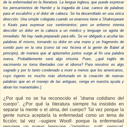
de la enfermedad en la literatura. La lengua inglesa, que puede expresar
los pensamientos de Hamlet y la tragedia de Lear, carece de palabras
para el escalofrío y el dolor de cabeza. Se ha desarrollado en una única
dirección. Una simple colegiala cuando se enamora tiene a Shakespeare
o Keats para expresar sus sentimientos; pero un enfermo intenta
describir un dolor en la cabeza a un médico y lenguaje se agota de
inmediato. No hay nada preparado para ello. Se ve obligado a acuñar las
palabras él mismo, tomando su dolor en una mano y un fragmento de
sonido puro en la otra (como tal vez hiciera el la gente de Babel al
principio), de manera que al aplastarlos juntos surge al fin una palabra
nueva. Probablemente será algo irrisoria. Pues, ¿qué inglés de
nacimiento se toma libertades con el idioma? Para nosotros es algo
sagrado y por lo tanto condenado a morir a menos que los americanos,
cuyo ingenio es mucho más afortunado en la creación de nuevas
palabras que en el manejo de las antiguas, venga en nuestra ayuda y
abran los manantiales.
]
¿Por qué no se ha reconocido el
"drama cotidiano del
cuerpo".
¿Por qué la literatura siempre ha insistido en
separar la mente o el alma, del cuerpo? Tal vez porque la
gente nunca aceptaría la enfermedad como un tema de
ficción; tal vez –sugiere Woolf- porque la enfermedad
requiere un nuevo lenguaje
-"primitivo, sutil, sensual,