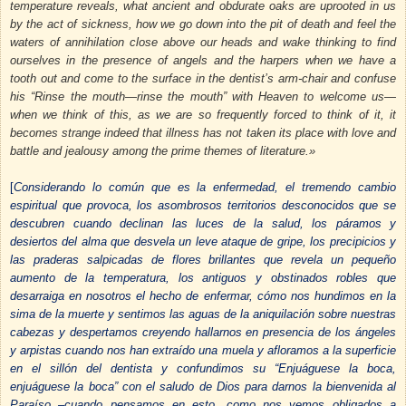
temperature reveals, what ancient and obdurate oaks are uprooted in us
by the act of sickness, how we go down into the pit of death and feel the
waters of annihilation close above our heads and wake thinking to find
ourselves in the presence of angels and the harpers when we have a
tooth out and come to the surface in the dentist’s arm-chair and confuse
his “Rinse the mouth—rinse the mouth” with Heaven to welcome us—
when we think of this, as we are so frequently forced to think of it, it
becomes strange indeed that illness has not taken its place with love and
battle and jealousy among the prime themes of literature.»
[
Considerando lo común que es la enfermedad, el tremendo cambio
espiritual que provoca, los asombrosos territorios desconocidos que se
descubren cuando declinan las luces de la salud, los páramos y
desiertos del alma que desvela un leve ataque de gripe, los precipicios y
las praderas salpicadas de flores brillantes que revela un pequeño
aumento de la temperatura, los antiguos y obstinados robles que
desarraiga en nosotros el hecho de enfermar, cómo nos hundimos en la
sima de la muerte y sentimos las aguas de la aniquilación sobre nuestras
cabezas y despertamos creyendo hallarnos en presencia de los ángeles
y arpistas cuando nos han extraído una muela y afloramos a la superficie
en el sillón del dentista y confundimos su “Enjuáguese la boca,
enjuáguese la boca” con el saludo de Dios para darnos la bienvenida al
Paraíso –cuando pensamos en esto, como nos vemos obligados a