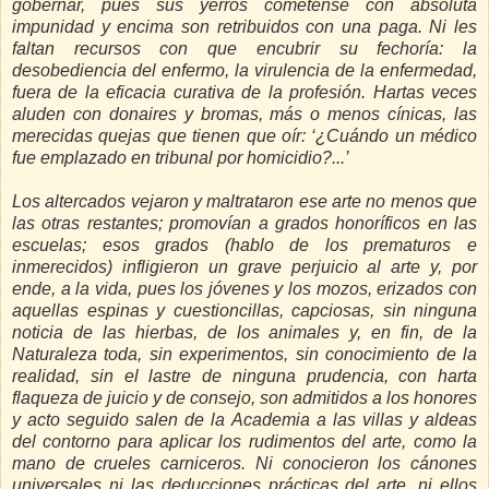
gobernar, pues sus yerros cométense con absoluta
impunidad y encima son retribuidos con una paga. Ni les
faltan recursos con que encubrir su fechoría: la
desobediencia del enfermo, la virulencia de la enfermedad,
fuera de la eficacia curativa de la profesión. Hartas veces
aluden con donaires y bromas, más o menos cínicas, las
merecidas quejas que tienen que oír: ‘¿Cuándo un médico
fue emplazado en tribunal por homicidio?...’
Los altercados vejaron y maltrataron ese arte no menos que
las otras restantes; promovían a grados honoríficos en las
escuelas; esos grados (hablo de los prematuros e
inmerecidos) infligieron un grave perjuicio al arte y, por
ende, a la vida, pues los jóvenes y los mozos, erizados con
aquellas espinas y cuestioncillas, capciosas, sin ninguna
noticia de las hierbas, de los animales y, en fin, de la
Naturaleza toda, sin experimentos, sin conocimiento de la
realidad, sin el lastre de ninguna prudencia, con harta
flaqueza de juicio y de consejo, son admitidos a los honores
y acto seguido salen de la Academia a las villas y aldeas
del contorno para aplicar los rudimentos del arte, como la
mano de crueles carniceros. Ni conocieron los cánones
universales ni las deducciones prácticas del arte, ni ellos